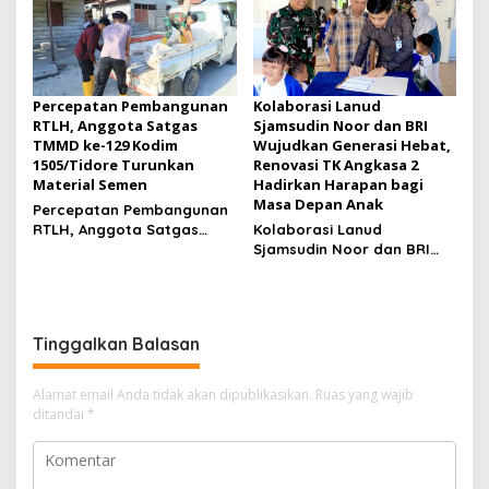
Kampung Sesor
Kampung Sesor
Percepatan Pembangunan
Kolaborasi Lanud
RTLH, Anggota Satgas
Sjamsudin Noor dan BRI
TMMD ke-129 Kodim
Wujudkan Generasi Hebat,
1505/Tidore Turunkan
Renovasi TK Angkasa 2
Material Semen
Hadirkan Harapan bagi
Masa Depan Anak
Percepatan Pembangunan
RTLH, Anggota Satgas
Kolaborasi Lanud
TMMD ke-129 Kodim
Sjamsudin Noor dan BRI
1505/Tidore Turunkan
Wujudkan Generasi Hebat,
Material Semen
Renovasi TK Angkasa 2
Hadirkan Harapan bagi
Masa Depan Anak
Tinggalkan Balasan
Alamat email Anda tidak akan dipublikasikan.
Ruas yang wajib
ditandai
*