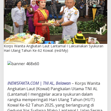
a
t
a
n
L
a
u
t
L
a
Korps Wanita Angkatan Laut Lantamal I Laksanakan Syukuran
n
Hari Ulang Tahun Ke-62 Kowal. (red/My)
t
a
m
a
l
I
L
a
INEWSFAKTA.COM | TNI AL, Belawan
– Korps Wanita
k
Angkatan Laut (Kowal) Pangkalan Utama TNI AL
s
(Lantamal) I menggelar acara syukuran dalam
a
rangka memperingati Hari Ulang Tahun (HUT)
n
a
Kowal Ke-62 Tahun 2025, yang berlangsung di
k
Gedung Yos Sudarso Mako Lantamal I, Jalan Serma