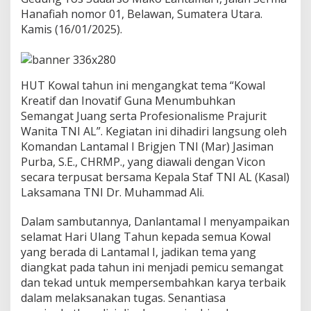
a
Hanafiah nomor 01, Belawan, Sumatera Utara.
n
Kamis (16/01/2025).
S
y
u
k
u
HUT Kowal tahun ini mengangkat tema “Kowal
r
Kreatif dan Inovatif Guna Menumbuhkan
a
Semangat Juang serta Profesionalisme Prajurit
n
Wanita TNI AL”. Kegiatan ini dihadiri langsung oleh
H
a
Komandan Lantamal I Brigjen TNI (Mar) Jasiman
r
Purba, S.E., CHRMP., yang diawali dengan Vicon
i
secara terpusat bersama Kepala Staf TNI AL (Kasal)
U
Laksamana TNI Dr. Muhammad Ali.
l
a
n
Dalam sambutannya, Danlantamal I menyampaikan
g
selamat Hari Ulang Tahun kepada semua Kowal
T
yang berada di Lantamal I, jadikan tema yang
a
diangkat pada tahun ini menjadi pemicu semangat
h
dan tekad untuk mempersembahkan karya terbaik
u
n
dalam melaksanakan tugas. Senantiasa
K