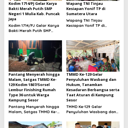
Kodim 1714/PJ Gelar Karya
Wapang TNI Tinjau
Bakti Merah Putih SMP
Kesiapan Yonif TP di
Negeri 1 Mulia Kab. Puncak
Sumatera Utara
Jaya
Wapang TNI Tinjau
Kodim 1714/PJ Gelar Karya
Kesiapan Yonif TP di
Bakti Merah Putih SMP
Sumatera Utara
Negeri 1 Mulia Kab. Puncak
Jaya
Pantang Menyerah hingga
TMMD Ke-129 Gelar
Malam, Satgas TMMD Ke-
Penyuluhan Wasbang dan
129 Kodim 1807/Sorsel
Hukum, Tanamkan
Lembur Finishing Rumah
Kesadaran Berbangsa serta
Type 36 untuk Warga
Taat Aturan di Kampung
Kampung Sesor
Sesor
Pantang Menyerah hingga
TMMD Ke-129 Gelar
Malam, Satgas TMMD Ke-
Penyuluhan Wasbang dan
129 Kodim 1807/Sorsel
Hukum, Tanamkan
Lembur Finishing Rumah
Kesadaran Berbangsa
Type 36 untuk Warga
serta Taat Aturan di