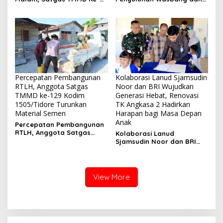
129 Kodim 1807/Sorsel
Hukum, Tanamkan
Lembur Finishing Rumah
Kesadaran Berbangsa
Type 36 untuk Warga
serta Taat Aturan di
Kampung Sesor
Kampung Sesor
Percepatan Pembangunan
Kolaborasi Lanud Sjamsudin
RTLH, Anggota Satgas
Noor dan BRI Wujudkan
TMMD ke-129 Kodim
Generasi Hebat, Renovasi
1505/Tidore Turunkan
TK Angkasa 2 Hadirkan
Material Semen
Harapan bagi Masa Depan
Anak
Percepatan Pembangunan
RTLH, Anggota Satgas
Kolaborasi Lanud
TMMD ke-129 Kodim
Sjamsudin Noor dan BRI
1505/Tidore Turunkan
Wujudkan Generasi Hebat,
Material Semen
Renovasi TK Angkasa 2
Hadirkan Harapan bagi
Masa Depan Anak
View More