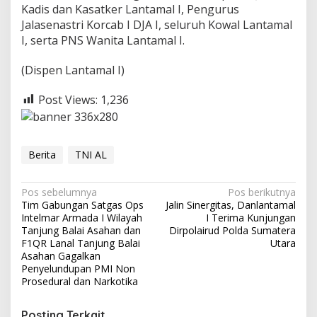
Kadis dan Kasatker Lantamal I, Pengurus
Jalasenastri Korcab I DJA I, seluruh Kowal Lantamal
I, serta PNS Wanita Lantamal I.
(Dispen Lantamal I)
Post Views:
1,236
Berita
TNI AL
N
Pos sebelumnya
Pos berikutnya
Tim Gabungan Satgas Ops
Jalin Sinergitas, Danlantamal
a
Intelmar Armada I Wilayah
I Terima Kunjungan
v
Tanjung Balai Asahan dan
Dirpolairud Polda Sumatera
F1QR Lanal Tanjung Balai
Utara
i
Asahan Gagalkan
Penyelundupan PMI Non
g
Prosedural dan Narkotika
a
s
Posting Terkait