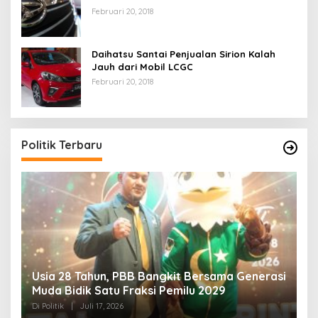
Februari 20, 2018
Daihatsu Santai Penjualan Sirion Kalah
Jauh dari Mobil LCGC
Februari 20, 2018
Politik Terbaru
Usia 28 Tahun, PBB Bangkit Bersama Generasi
K
Muda Bidik Satu Fraksi Pemilu 2029
H
R
Di Politik
|
Juli 17, 2026
Di 