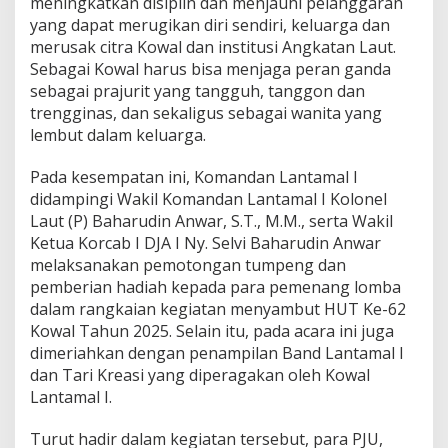
meningkatkan disiplin dan menjauhi pelanggaran
e
yang dapat merugikan diri sendiri, keluarga dan
-
merusak citra Kowal dan institusi Angkatan Laut.
6
2
Sebagai Kowal harus bisa menjaga peran ganda
K
sebagai prajurit yang tangguh, tanggon dan
o
trengginas, dan sekaligus sebagai wanita yang
w
lembut dalam keluarga.
a
l
Pada kesempatan ini, Komandan Lantamal I
didampingi Wakil Komandan Lantamal I Kolonel
Laut (P) Baharudin Anwar, S.T., M.M., serta Wakil
Ketua Korcab I DJA I Ny. Selvi Baharudin Anwar
melaksanakan pemotongan tumpeng dan
pemberian hadiah kepada para pemenang lomba
dalam rangkaian kegiatan menyambut HUT Ke-62
Kowal Tahun 2025. Selain itu, pada acara ini juga
dimeriahkan dengan penampilan Band Lantamal I
dan Tari Kreasi yang diperagakan oleh Kowal
Lantamal I.
Turut hadir dalam kegiatan tersebut, para PJU,