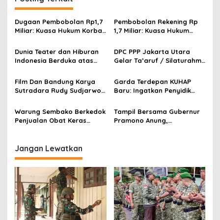
i
p
Dugaan Pembobolan Rp1,7
Pembobolan Rekening Rp
Miliar: Kuasa Hukum Korban
1,7 Miliar: Kuasa Hukum
o
Desak Polda DIY Usut
Sorot Dugaan Keterlibatan
Keterlibatan Internal Bank
Pihak Internal Bank Aladin
s
Dunia Teater dan Hiburan
DPC PPP Jakarta Utara
Aladin Syariah
Syariah
Indonesia Berduka atas
Gelar Ta’aruf / Silaturahmi
Wafatnya Komedian Senior
dan Penyerahan SK
Diding Boneng
Pengurus Baru, Fokus
Film Dan Bandung Karya
Garda Terdepan KUHAP
Konsolidasi Jelang
Sutradara Rudy Sudjarwo:
Baru: Ingatkan Penyidik
Musancab 13 September
Siap Menghibur Penonton
Larangan Praduga
2026
Secara Luas Mulai 20
Bersalah
Warung Sembako Berkedok
Tampil Bersama Gubernur
Agustus 2026
Penjualan Obat Keras
Pramono Anung,
Ilegal, Warga Desak Aparat
Muhammad Arjuna Azhar
Bertindak Cepat
Jadi Ikon Siswa Berprestasi
Hari Anak Nasional 2026
Jangan Lewatkan