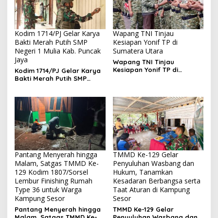
Kodim 1714/PJ Gelar Karya
Wapang TNI Tinjau
Bakti Merah Putih SMP
Kesiapan Yonif TP di
Negeri 1 Mulia Kab. Puncak
Sumatera Utara
Jaya
Wapang TNI Tinjau
Kesiapan Yonif TP di
Kodim 1714/PJ Gelar Karya
Sumatera Utara
Bakti Merah Putih SMP
Negeri 1 Mulia Kab. Puncak
Jaya
Pantang Menyerah hingga
TMMD Ke-129 Gelar
Malam, Satgas TMMD Ke-
Penyuluhan Wasbang dan
129 Kodim 1807/Sorsel
Hukum, Tanamkan
Lembur Finishing Rumah
Kesadaran Berbangsa serta
Type 36 untuk Warga
Taat Aturan di Kampung
Kampung Sesor
Sesor
Pantang Menyerah hingga
TMMD Ke-129 Gelar
Malam, Satgas TMMD Ke-
Penyuluhan Wasbang dan