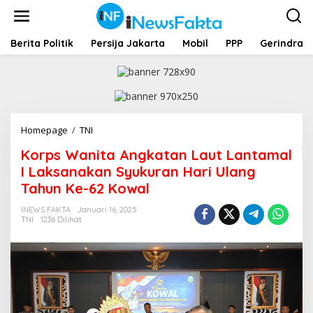
L
e
w
a
Berita Politik
Persija Jakarta
Mobil
PPP
Gerindra
t
i
k
e
k
o
Homepage
/
TNI
K
n
o
t
Korps Wanita Angkatan Laut Lantamal
r
e
p
I Laksanakan Syukuran Hari Ulang
n
s
Tahun Ke-62 Kowal
W
a
INEWS FAKTA
Januari 16, 2025
n
TNI
1236 Dilihat
i
t
a
A
n
g
k