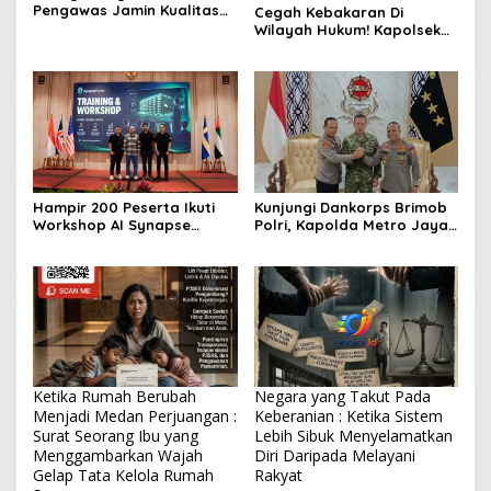
Pengawas Jamin Kualitas
Cegah Kebakaran Di
Pembangunan Saluran di
Wilayah Hukum! Kapolsek
Jalan Walang Timur,
Madang Suku II, Pimpin
Bantah Isu Miring di
Pengecekan Embung Dan
Lapangan
Tower Pantau Karhutlah Di
Wilayah Hukum
Hampir 200 Peserta Ikuti
Kunjungi Dankorps Brimob
Workshop AI Synapse
Polri, Kapolda Metro Jaya
Power, Perkuat Talenta
dan Pangdam Jaya
Digital Indonesia
Perkuat Soliditas TNI-Polri
Ketika Rumah Berubah
Negara yang Takut Pada
Menjadi Medan Perjuangan :
Keberanian : Ketika Sistem
Surat Seorang Ibu yang
Lebih Sibuk Menyelamatkan
Menggambarkan Wajah
Diri Daripada Melayani
Gelap Tata Kelola Rumah
Rakyat