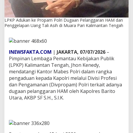
H
A
M
d
LPKP Adukan ke Propam Polri Dugaan Pelanggaran HAM dan
a
Penggelapan Uang Tali Asih di Muara Pari Kalimantan Tengah
n
P
e
n
g
INEWSFAKTA.COM
|
JAKARTA, 07/07/2026
–
g
Pimpinan Lembaga Pemantau Kebijakan Publik
e
(LPKP) Kalimantan Tengah, Jhon Kenedy,
l
mendatangi Kantor Mabes Polri dalam rangka
a
pengaduan kepada Kapolri melalui Divisi Profesi
p
a
dan Pengamanan (Divpropam) Polri terkait adanya
n
dugaan pelanggaran HAM oleh Kapolres Barito
U
Utara, AKBP SF S.H., S.I.K.
a
n
g
T
a
l
i