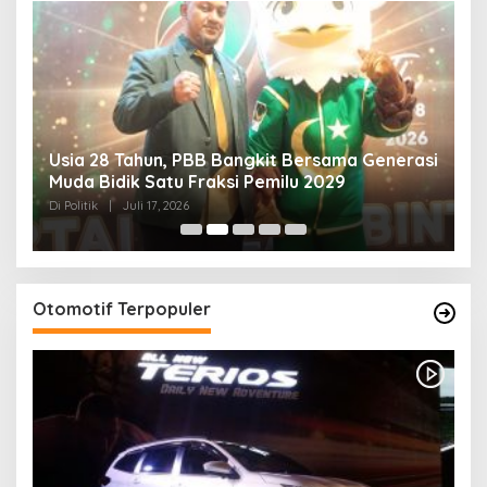
Usia 28 Tahun, PBB Bangkit Bersama Generasi
K
Muda Bidik Satu Fraksi Pemilu 2029
H
R
Di Politik
|
Juli 17, 2026
Di 
Otomotif Terpopuler