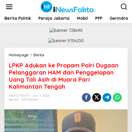
L
e
w
a
Berita Politik
Persija Jakarta
Mobil
PPP
Gerindra
t
i
k
e
k
o
Homepage
/
Berita
L
n
P
t
LPKP Adukan ke Propam Polri Dugaan
K
e
P
Pelanggaran HAM dan Penggelapan
n
A
Uang Tali Asih di Muara Pari
d
Kalimantan Tengah
u
k
INEWS FAKTA
Juli 7, 2026
a
Berita
523 Dilihat
n
k
e
P
r
o