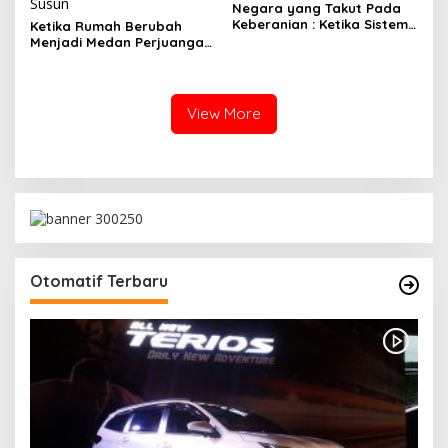
Susun
Negara yang Takut Pada
Keberanian : Ketika Sistem
Ketika Rumah Berubah
Lebih Sibuk Menyelamatkan
Menjadi Medan Perjuangan
Diri Daripada Melayani
: Surat Seorang Ibu yang
Rakyat
Menggambarkan Wajah
Gelap Tata Kelola Rumah
Susun
View More
Otomatif Terbaru