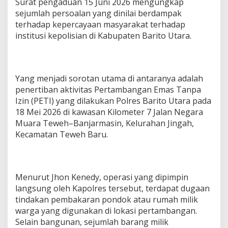
Surat pengaduan 15 Juni 2026 mengungkap
A
sejumlah persoalan yang dinilai berdampak
s
terhadap kepercayaan masyarakat terhadap
i
h
institusi kepolisian di Kabupaten Barito Utara.
d
i
M
u
Yang menjadi sorotan utama di antaranya adalah
a
r
penertiban aktivitas Pertambangan Emas Tanpa
a
Izin (PETI) yang dilakukan Polres Barito Utara pada
P
18 Mei 2026 di kawasan Kilometer 7 Jalan Negara
a
Muara Teweh–Banjarmasin, Kelurahan Jingah,
r
Kecamatan Teweh Baru.
i
K
a
l
i
Menurut Jhon Kenedy, operasi yang dipimpin
m
langsung oleh Kapolres tersebut, terdapat dugaan
a
n
tindakan pembakaran pondok atau rumah milik
t
warga yang digunakan di lokasi pertambangan.
a
Selain bangunan, sejumlah barang milik
n