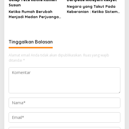
Susun
Negara yang Takut Pada
Ketika Rumah Berubah
Keberanian : Ketika Sistem
Menjadi Medan Perjuangan
Lebih Sibuk Menyelamatkan
: Surat Seorang Ibu yang
Diri Daripada Melayani
Menggambarkan Wajah
Rakyat
Gelap Tata Kelola Rumah
Susun
Tinggalkan Balasan
Alamat email Anda tidak akan dipublikasikan.
Ruas yang wajib
ditandai
*