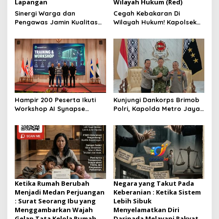
Lapangan
Wilayah Hukum (Red)
Sinergi Warga dan
Cegah Kebakaran Di
Pengawas Jamin Kualitas
Wilayah Hukum! Kapolsek
Pembangunan Saluran di
Madang Suku II, Pimpin
Jalan Walang Timur,
Pengecekan Embung Dan
Bantah Isu Miring di
Tower Pantau Karhutlah Di
Lapangan
Wilayah Hukum
Hampir 200 Peserta Ikuti
Kunjungi Dankorps Brimob
Workshop AI Synapse
Polri, Kapolda Metro Jaya
Power, Perkuat Talenta
dan Pangdam Jaya
Digital Indonesia
Perkuat Soliditas TNI-Polri
Ketika Rumah Berubah
Negara yang Takut Pada
Menjadi Medan Perjuangan
Keberanian : Ketika Sistem
: Surat Seorang Ibu yang
Lebih Sibuk
Menggambarkan Wajah
Menyelamatkan Diri
Gelap Tata Kelola Rumah
Daripada Melayani Rakyat