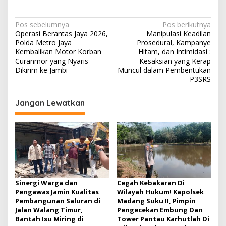
N
Pos sebelumnya
Pos berikutnya
Operasi Berantas Jaya 2026,
Manipulasi Keadilan
a
Polda Metro Jaya
Prosedural, Kampanye
v
Kembalikan Motor Korban
Hitam, dan Intimidasi :
Curanmor yang Nyaris
Kesaksian yang Kerap
i
Dikirim ke Jambi
Muncul dalam Pembentukan
P3SRS
g
a
Jangan Lewatkan
s
i
p
o
s
Sinergi Warga dan
Cegah Kebakaran Di
Pengawas Jamin Kualitas
Wilayah Hukum! Kapolsek
Pembangunan Saluran di
Madang Suku II, Pimpin
Jalan Walang Timur,
Pengecekan Embung Dan
Bantah Isu Miring di
Tower Pantau Karhutlah Di