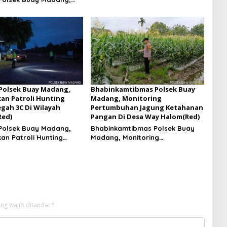
troli Hunting Malam Di
an Jaya
 Polsek Buay Madang,
Bhabinkamtibmas Polsek Buay
an Patroli Hunting
Madang, Monitoring
gah 3C Di Wilayah
Pertumbuhan Jagung Ketahanan
Red)
Pangan Di Desa Way Halom(Red)
 Polsek Buay Madang,
Bhabinkamtibmas Polsek Buay
an Patroli Hunting
Madang, Monitoring
gah 3C Di Wilayah
Pertumbuhan Jagung Ketahanan
Pangan Di Desa Way Halom
ng wajib ditandai
*