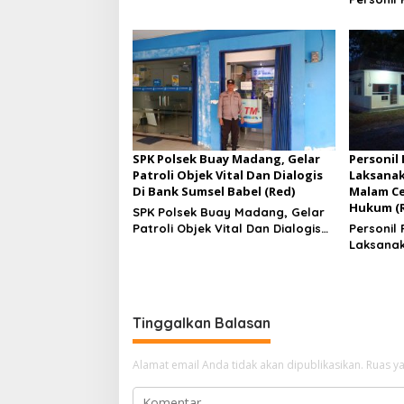
Gelar Pa
Desa Am
SPK Polsek Buay Madang, Gelar
Personil
Patroli Objek Vital Dan Dialogis
Laksanak
Di Bank Sumsel Babel (Red)
Malam Ce
Hukum (
SPK Polsek Buay Madang, Gelar
Patroli Objek Vital Dan Dialogis
Personil
Di Bank Sumsel Babel
Laksanak
Malam Ce
Hukum
Tinggalkan Balasan
Alamat email Anda tidak akan dipublikasikan.
Ruas ya