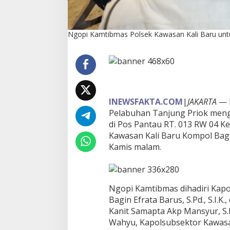
t
u
k
Ngopi Kamtibmas Polsek Kawasan Kali Baru untu
K
a
m
t
i
b
m
a
INEWSFAKTA.COM
|
JAKARTA
— P
s
Pelabuhan Tanjung Priok men
d
di Pos Pantau RT. 013 RW 04 Ke
a
Kawasan Kali Baru Kompol Bagin 
n
C
Kamis malam.
o
l
l
i
Ngopi Kamtibmas dihadiri Kap
n
Bagin Efrata Barus, S.Pd., S.I.K.
g
S
Kanit Samapta Akp Mansyur, S.
y
Wahyu, Kapolsubsektor Kawasan
s