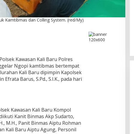
k Kamtibmas dan Colling System. (red/My)
DPC PPP Jakarta Utara Gelar
Ta’aruf / Silaturahmi dan
Penyerahan SK Pengurus Baru,
Di Politik
|
Agustus 2, 2026
Fokus Konsolidasi Jelang
Musancab 13 September 2026
olsek Kawasan Kali Baru Polres
ggelar Ngopi kamtibmas bertempat
lurahan Kali Baru dipimpin Kapolsek
Efrata Barus, S.Pd., S.I.K., pada hari
olsek Kawasan Kali Baru Kompol
, diikuti Kanit Binmas Akp Sudarto,
H., M.H., Panit Binmas Aiptu Rohman
 Kali Baru Aiptu Agung, Personil