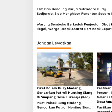
o
s
Film Dan Bandung Karya Sutradara Rudy
Sudjarwo: Siap Menghibur Penonton Secara 
Mulai 20 Agustus 2026
Warung Sembako Berkedok Penjualan Obat 
Ilegal, Warga Desak Aparat Bertindak Cepat
Jangan Lewatkan
Piket Polsek Buay Madang,
Pastikan
Gencarkan Patroli Hunting Siang
Personil
Di Simpang Desa Sukaraja (Red)
Gelar Pa
Desa Ama
Piket Polsek Buay Madang,
Gencarkan Patroli Hunting Siang
Pastikan
Di Simpang Desa Sukaraja
Personil