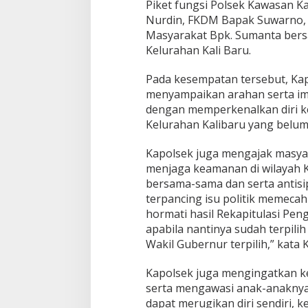
Piket fungsi Polsek Kawasan Ka
t
Nurdin, FKDM Bapak Suwarno,
e
Masyarakat Bpk. Sumanta bers
m
Kelurahan Kali Baru.
Pada kesempatan tersebut, Kap
menyampaikan arahan serta im
dengan memperkenalkan diri k
Kelurahan Kalibaru yang belum
Kapolsek juga mengajak masya
menjaga keamanan di wilayah Ka
bersama-sama dan serta antis
terpancing isu politik memecah
hormati hasil Rekapitulasi Pen
apabila nantinya sudah terpili
Wakil Gubernur terpilih,” kata 
Kapolsek juga mengingatkan k
serta mengawasi anak-anaknya 
dapat merugikan diri sendiri, ke