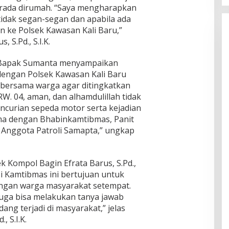
erada dirumah. “Saya mengharapkan
tidak segan-segan dan apabila ada
 ke Polsek Kawasan Kali Baru,”
 S.Pd., S.I.K.
, Bapak Sumanta menyampaikan
engan Polsek Kawasan Kali Baru
 bersama warga agar ditingkatkan
RW. 04, aman, dan alhamdulillah tidak
encurian sepeda motor serta kejadian
ama dengan Bhabinkamtibmas, Panit
 Anggota Patroli Samapta,” ungkap
k Kompol Bagin Efrata Barus, S.Pd.,
i Kamtibmas ini bertujuan untuk
engan warga masyarakat setempat.
uga bisa melakukan tanya jawab
ng terjadi di masyarakat,” jelas
, S.I.K.