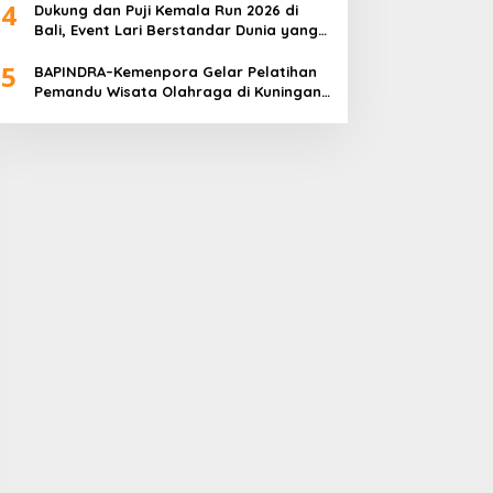
4
Dukung dan Puji Kemala Run 2026 di
Bali, Event Lari Berstandar Dunia yang
Usung Aksi Sosial
5
BAPINDRA–Kemenpora Gelar Pelatihan
Pemandu Wisata Olahraga di Kuningan
Jakarta