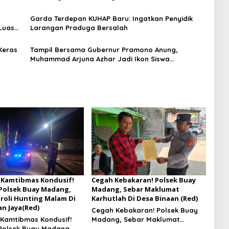
Konsolidasi Jelang Musancab 13 September 2026
Garda Terdepan KUHAP Baru: Ingatkan Penyidik
Luas
Larangan Praduga Bersalah
Keras
Tampil Bersama Gubernur Pramono Anung,
Muhammad Arjuna Azhar Jadi Ikon Siswa
Berprestasi Hari Anak Nasional 2026
 Kamtibmas Kondusif!
Cegah Kebakaran! Polsek Buay
 Polsek Buay Madang,
Madang, Sebar Maklumat
troli Hunting Malam Di
Karhutlah Di Desa Binaan (Red)
n Jaya(Red)
Cegah Kebakaran! Polsek Buay
 Kamtibmas Kondusif!
Madang, Sebar Maklumat
 Polsek Buay Madang,
Karhutlah Di Desa Binaan