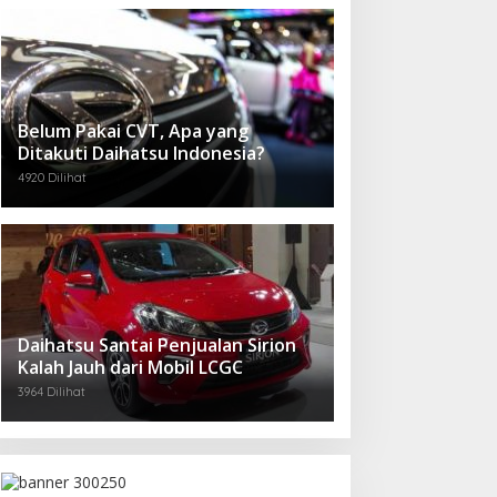
Belum Pakai CVT, Apa yang
Ditakuti Daihatsu Indonesia?
4920 Dilihat
Daihatsu Santai Penjualan Sirion
Kalah Jauh dari Mobil LCGC
3964 Dilihat