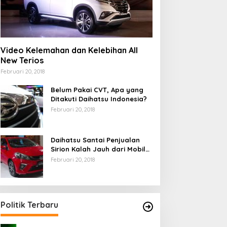
Video Kelemahan dan Kelebihan All
New Terios
Februari 20, 2018
Belum Pakai CVT, Apa yang
Ditakuti Daihatsu Indonesia?
Februari 20, 2018
Daihatsu Santai Penjualan
Sirion Kalah Jauh dari Mobil
LCGC
Februari 20, 2018
Politik Terbaru