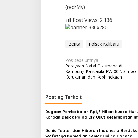
(red/My)
Post Views:
2,136
Berita
Polsek Kalibaru
N
Pos sebelumnya
Perayaan Natal Oikumene di
a
Kampung Pancasila RW 007: Simbol
v
Kerukunan dan Kebhinekaan
i
g
Posting Terkait
a
s
Dugaan Pembobolan Rp1,7 Miliar: Kuasa Hu
Korban Desak Polda DIY Usut Keterlibatan In
i
Bank Aladin Syariah
p
Dunia Teater dan Hiburan Indonesia Berduka
Wafatnya Komedian Senior Diding Boneng