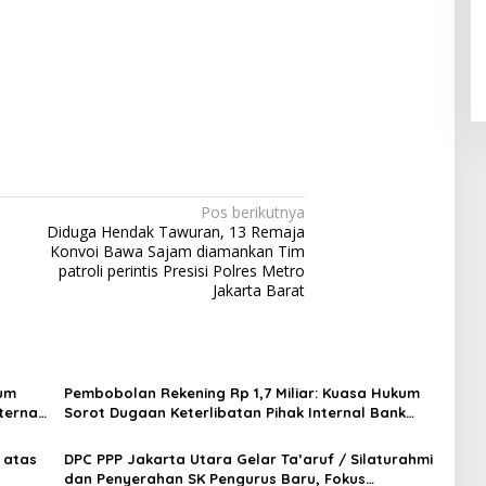
Pos berikutnya
Diduga Hendak Tawuran, 13 Remaja
Konvoi Bawa Sajam diamankan Tim
patroli perintis Presisi Polres Metro
Jakarta Barat
kum
Pembobolan Rekening Rp 1,7 Miliar: Kuasa Hukum
ternal
Sorot Dugaan Keterlibatan Pihak Internal Bank
Aladin Syariah
 atas
DPC PPP Jakarta Utara Gelar Ta’aruf / Silaturahmi
dan Penyerahan SK Pengurus Baru, Fokus