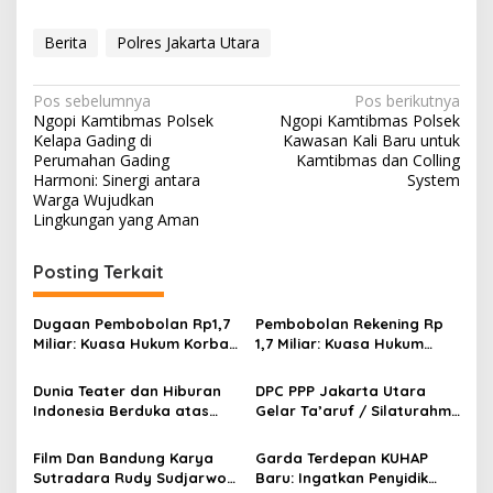
Berita
Polres Jakarta Utara
N
Pos sebelumnya
Pos berikutnya
Ngopi Kamtibmas Polsek
Ngopi Kamtibmas Polsek
a
Kelapa Gading di
Kawasan Kali Baru untuk
v
Perumahan Gading
Kamtibmas dan Colling
Harmoni: Sinergi antara
System
i
Warga Wujudkan
Lingkungan yang Aman
g
a
Posting Terkait
s
i
Dugaan Pembobolan Rp1,7
Pembobolan Rekening Rp
p
Miliar: Kuasa Hukum Korban
1,7 Miliar: Kuasa Hukum
Desak Polda DIY Usut
Sorot Dugaan Keterlibatan
o
Keterlibatan Internal Bank
Pihak Internal Bank Aladin
Dunia Teater dan Hiburan
DPC PPP Jakarta Utara
Aladin Syariah
Syariah
s
Indonesia Berduka atas
Gelar Ta’aruf / Silaturahmi
Wafatnya Komedian Senior
dan Penyerahan SK
Diding Boneng
Pengurus Baru, Fokus
Film Dan Bandung Karya
Garda Terdepan KUHAP
Konsolidasi Jelang
Sutradara Rudy Sudjarwo:
Baru: Ingatkan Penyidik
Musancab 13 September