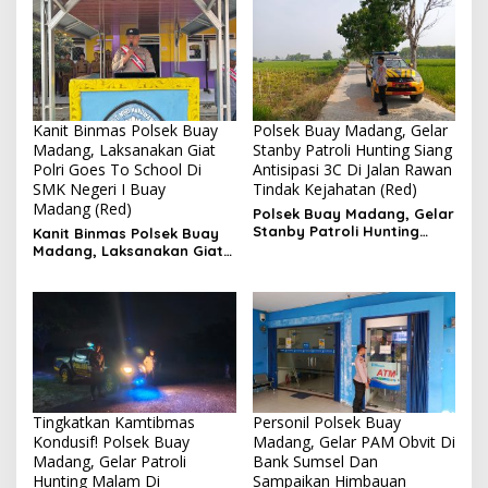
Batumarta VI
Kanit Binmas Polsek Buay
Polsek Buay Madang, Gelar
Madang, Laksanakan Giat
Stanby Patroli Hunting Siang
Polri Goes To School Di
Antisipasi 3C Di Jalan Rawan
SMK Negeri I Buay
Tindak Kejahatan (Red)
Madang (Red)
Polsek Buay Madang, Gelar
Stanby Patroli Hunting
Kanit Binmas Polsek Buay
Siang Antisipasi 3C Di Jalan
Madang, Laksanakan Giat
Rawan Tindak Kejahatan
Polri Goes To School Di SMK
Negeri I Buay Madang
Tingkatkan Kamtibmas
Personil Polsek Buay
Kondusif! Polsek Buay
Madang, Gelar PAM Obvit Di
Madang, Gelar Patroli
Bank Sumsel Dan
Hunting Malam Di
Sampaikan Himbauan