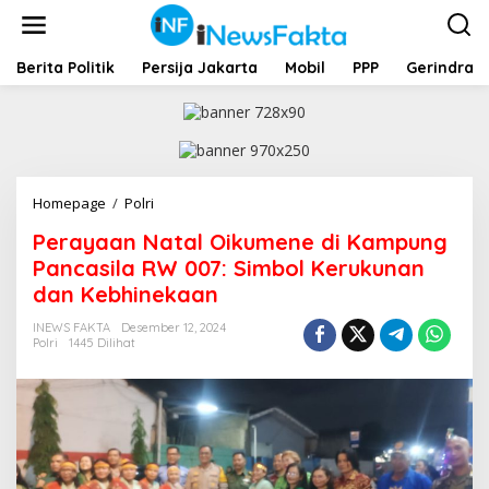
L
e
w
a
Berita Politik
Persija Jakarta
Mobil
PPP
Gerindra
t
i
k
e
k
o
Homepage
/
Polri
P
n
e
t
Perayaan Natal Oikumene di Kampung
r
e
a
Pancasila RW 007: Simbol Kerukunan
n
y
dan Kebhinekaan
a
a
INEWS FAKTA
Desember 12, 2024
n
Polri
1445 Dilihat
N
a
t
a
l
O
i