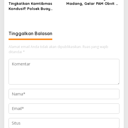
Tingkatkan Kamtibmas
Madang, Gelar PAM Obvit Di
Kondusif! Polsek Buay
Bank Sumsel Dan
Madang, Gelar Patroli
Sampaikan Himbauan
Hunting Malam Di
Kamtibmas
Pemukiman Penduduk
Tinggalkan Balasan
Alamat email Anda tidak akan dipublikasikan.
Ruas yang wajib
ditandai
*