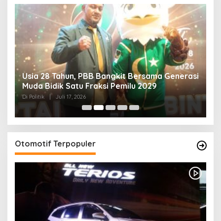
Usia 28 Tahun, PBB Bangkit Bersama Generasi
K
Muda Bidik Satu Fraksi Pemilu 2029
H
R
Di Politik
|
Juli 17, 2026
Di 
Otomotif Terpopuler