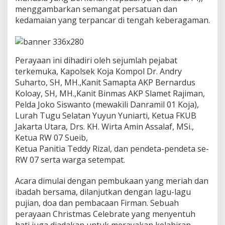
W
menggambarkan semangat persatuan dan
0
kedamaian yang terpancar di tengah keberagaman.
0
7
:
S
i
Perayaan ini dihadiri oleh sejumlah pejabat
m
terkemuka, Kapolsek Koja Kompol Dr. Andry
b
Suharto, SH, MH.,Kanit Samapta AKP Bernardus
o
Koloay, SH, MH.,Kanit Binmas AKP Slamet Rajiman,
l
Pelda Joko Siswanto (mewakili Danramil 01 Koja),
K
e
Lurah Tugu Selatan Yuyun Yuniarti, Ketua FKUB
r
Jakarta Utara, Drs. KH. Wirta Amin Assalaf, MSi.,
u
Ketua RW 07 Sueib,
k
Ketua Panitia Teddy Rizal, dan pendeta-pendeta se-
u
n
RW 07 serta warga setempat.
a
n
Acara dimulai dengan pembukaan yang meriah dan
d
ibadah bersama, dilanjutkan dengan lagu-lagu
a
pujian, doa dan pembacaan Firman. Sebuah
n
K
perayaan Christmas Celebrate yang menyentuh
e