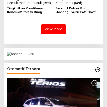
Pemukiman Penduduk (Red)
Kamtibmas (Red)
Tingkatkan Kamtibmas
Personil Polsek Buay
Kondusif! Polsek Buay
Madang, Gelar PAM Obvit Di
Madang, Gelar Patroli
Bank Sumsel Dan
Hunting Malam Di
Sampaikan Himbauan
Pemukiman Penduduk
Kamtibmas
View More
Otomatif Terbaru