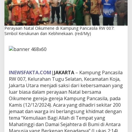
k
u
m
e
n
Perayaan Natal Oikumene di Kampung Pancasila RW 007:
e
Simbol Kerukunan dan Kebhinekaan. (red/My)
d
i
K
a
m
p
u
n
INEWSFAKTA.COM
|
JAKARTA
– Kampung Pancasila
g
RW 007, Kelurahan Tugu Selatan, Kecamatan Koja,
P
Jakarta Utara menjadi saksi dari kebersamaan yang
a
luar biasa dalam perayaan Natal bersama
n
c
Oikumene gereja-gereja Kampung Pancasila, pada
a
Kamis (12/12/2024). Acara yang dihadiri sekitar 200
s
jemaat dan warga ini berlangsung khidmat dengan
i
tema “Kemuliaan Bagi Allah di Tempat yang
l
Mahatinggi dan Damai Sejahtera di Bumi di Antara
a
R
Manusia yang Berkenan Kepadanya” (Lukas 2:14),