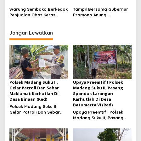
Siap Menghibur Penonton
Larangan Praduga
2026
Secara Luas Mulai 20
Bersalah
Warung Sembako Berkedok
Tampil Bersama Gubernur
Agustus 2026
Penjualan Obat Keras
Pramono Anung,
Ilegal, Warga Desak Aparat
Muhammad Arjuna Azhar
Bertindak Cepat
Jadi Ikon Siswa Berprestasi
Hari Anak Nasional 2026
Jangan Lewatkan
Polsek Madang Suku II,
Upaya Preemtif ! Polsek
Gelar Patroli Dan Sebar
Madang Suku II, Pasang
Maklumat Karhutlah Di
Spanduk Larangan
Desa Binaan (Red)
Karhutlah Di Desa
Batumarta VI (Red)
Polsek Madang Suku II,
Gelar Patroli Dan Sebar
Upaya Preemtif ! Polsek
Maklumat Karhutlah Di
Madang Suku II, Pasang
Desa Binaan
Spanduk Larangan
Karhutlah Di Desa
Batumarta VI