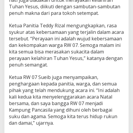
hati juga diadakan untuk merayakan kelahiran
b
Tuhan Yesus, diikuti dengan sambutan-sambutan
h
penuh makna dari para tokoh setempat.
i
n
e
Ketua Panitia Teddy Rizal mengungkapkan, rasa
k
syukur atas kebersamaan yang terjalin dalam acara
a
tersebut. “Perayaan ini adalah wujud kebersamaan
a
dan kekompakan warga RW 07. Semoga malam ini
n
kita semua bisa merasakan sukacita dalam
perayaan kelahiran Tuhan Yesus,” katanya dengan
penuh semangat.
Ketua RW 07 Sueib juga menyampaikan,
penghargaan kepada panitia, warga, dan semua
pihak yang telah mendukung acara ini. “Ini adalah
kali kedua kita menyelenggarakan acara Natal
bersama, dan saya bangga RW 07 menjadi
Kampung Pancasila yang dihuni oleh berbagai
suku dan agama. Semoga kita terus hidup rukun
dan damai,” ujarnya.