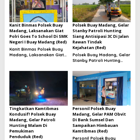
Kanit Binmas Polsek Buay
Polsek Buay Madang, Gelar
Madang, Laksanakan Giat
Stanby Patroli Hunting
Polri Goes To School Di SMK
Siang Antisipasi 3C Di Jalan
Negeri I Buay Madang (Red)
Rawan Tindak
Kejahatan (Red)
Kanit Binmas Polsek Buay
Madang, Laksanakan Giat
Polsek Buay Madang, Gelar
Polri Goes To School Di SMK
Stanby Patroli Hunting
Negeri I Buay Madang
Siang Antisipasi 3C Di Jalan
Rawan Tindak Kejahatan
Tingkatkan Kamtibmas
Personil Polsek Buay
Kondusif! Polsek Buay
Madang, Gelar PAM Obvit
Madang, Gelar Patroli
Di Bank Sumsel Dan
Hunting Malam Di
Sampaikan Himbauan
Pemukiman
Kamtibmas (Red)
Penduduk (Red)
Personil Polsek Buay