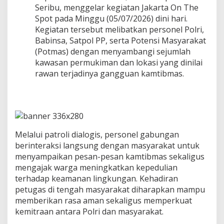
a
Seribu, menggelar kegiatan Jakarta On The
r
Spot pada Minggu (05/07/2026) dini hari.
t
Kegiatan tersebut melibatkan personel Polri,
a
Babinsa, Satpol PP, serta Potensi Masyarakat
O
n
(Potmas) dengan menyambangi sejumlah
T
kawasan permukiman dan lokasi yang dinilai
h
rawan terjadinya gangguan kamtibmas.
e
S
p
o
t
,
W
Melalui patroli dialogis, personel gabungan
a
berinteraksi langsung dengan masyarakat untuk
r
menyampaikan pesan-pesan kamtibmas sekaligus
g
mengajak warga meningkatkan kepedulian
a
D
terhadap keamanan lingkungan. Kehadiran
i
petugas di tengah masyarakat diharapkan mampu
a
memberikan rasa aman sekaligus memperkuat
j
kemitraan antara Polri dan masyarakat.
a
k