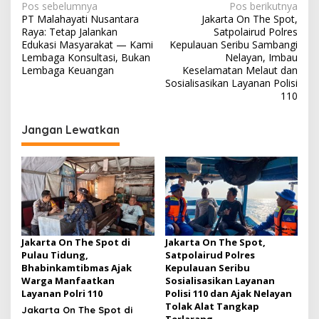
N
Pos sebelumnya
Pos berikutnya
PT Malahayati Nusantara
Jakarta On The Spot,
a
Raya: Tetap Jalankan
Satpolairud Polres
v
Edukasi Masyarakat — Kami
Kepulauan Seribu Sambangi
Lembaga Konsultasi, Bukan
Nelayan, Imbau
i
Lembaga Keuangan
Keselamatan Melaut dan
Sosialisasikan Layanan Polisi
g
110
a
s
Jangan Lewatkan
i
p
o
s
Jakarta On The Spot di
Jakarta On The Spot,
Pulau Tidung,
Satpolairud Polres
Bhabinkamtibmas Ajak
Kepulauan Seribu
Warga Manfaatkan
Sosialisasikan Layanan
Layanan Polri 110
Polisi 110 dan Ajak Nelayan
Tolak Alat Tangkap
Jakarta On The Spot di
Terlarang