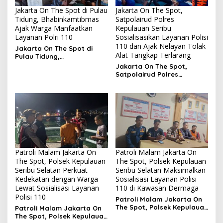
Jakarta On The Spot di Pulau
Jakarta On The Spot,
Tidung, Bhabinkamtibmas
Satpolairud Polres
Ajak Warga Manfaatkan
Kepulauan Seribu
Layanan Polri 110
Sosialisasikan Layanan Polisi
110 dan Ajak Nelayan Tolak
Jakarta On The Spot di
Alat Tangkap Terlarang
Pulau Tidung,
Bhabinkamtibmas Ajak
Jakarta On The Spot,
Warga Manfaatkan
Satpolairud Polres
Layanan Polri 110
Kepulauan Seribu
Sosialisasikan Layanan
Polisi 110 dan Ajak Nelayan
Tolak Alat Tangkap
Terlarang
Patroli Malam Jakarta On
Patroli Malam Jakarta On
The Spot, Polsek Kepulauan
The Spot, Polsek Kepulauan
Seribu Selatan Perkuat
Seribu Selatan Maksimalkan
Kedekatan dengan Warga
Sosialisasi Layanan Polisi
Lewat Sosialisasi Layanan
110 di Kawasan Dermaga
Polisi 110
Patroli Malam Jakarta On
The Spot, Polsek Kepulauan
Patroli Malam Jakarta On
Seribu Selatan
The Spot, Polsek Kepulauan