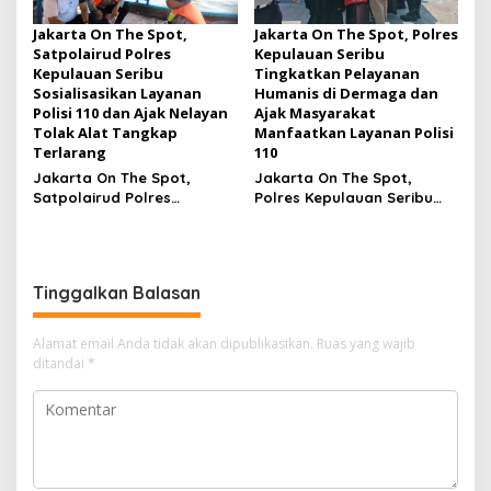
Jakarta On The Spot,
Jakarta On The Spot, Polres
Satpolairud Polres
Kepulauan Seribu
Kepulauan Seribu
Tingkatkan Pelayanan
Sosialisasikan Layanan
Humanis di Dermaga dan
Polisi 110 dan Ajak Nelayan
Ajak Masyarakat
Tolak Alat Tangkap
Manfaatkan Layanan Polisi
Terlarang
110
Jakarta On The Spot,
Jakarta On The Spot,
Satpolairud Polres
Polres Kepulauan Seribu
Kepulauan Seribu
Tingkatkan Pelayanan
Sosialisasikan Layanan
Humanis di Dermaga dan
Polisi 110 dan Ajak Nelayan
Ajak Masyarakat
Tolak Alat Tangkap
Manfaatkan Layanan Polisi
Tinggalkan Balasan
Terlarang
110
Alamat email Anda tidak akan dipublikasikan.
Ruas yang wajib
ditandai
*