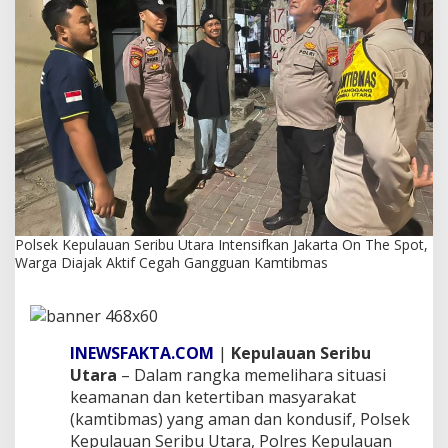
S
e
r
i
b
u
U
t
a
r
a
I
n
t
Polsek Kepulauan Seribu Utara Intensifkan Jakarta On The Spot,
e
Warga Diajak Aktif Cegah Gangguan Kamtibmas
n
s
i
f
k
INEWSFAKTA.COM
|
Kepulauan Seribu
a
Utara
– Dalam rangka memelihara situasi
n
keamanan dan ketertiban masyarakat
J
(kamtibmas) yang aman dan kondusif, Polsek
a
Kepulauan Seribu Utara, Polres Kepulauan
k