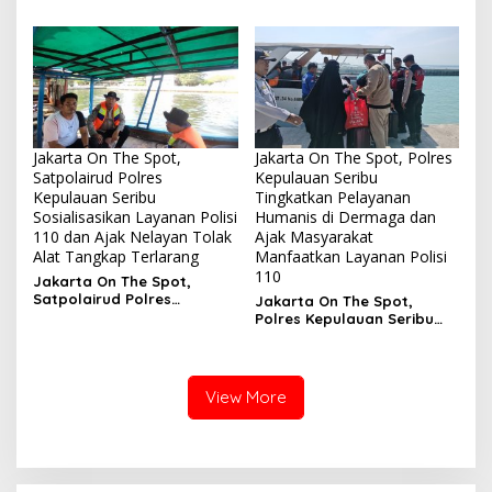
Maksimalkan Sosialisasi
Seribu Selatan Perkuat
Layanan Polisi 110 di
Kedekatan dengan Warga
Kawasan Dermaga
Lewat Sosialisasi Layanan
Polisi 110
Jakarta On The Spot,
Jakarta On The Spot, Polres
Satpolairud Polres
Kepulauan Seribu
Kepulauan Seribu
Tingkatkan Pelayanan
Sosialisasikan Layanan Polisi
Humanis di Dermaga dan
110 dan Ajak Nelayan Tolak
Ajak Masyarakat
Alat Tangkap Terlarang
Manfaatkan Layanan Polisi
110
Jakarta On The Spot,
Satpolairud Polres
Jakarta On The Spot,
Kepulauan Seribu
Polres Kepulauan Seribu
Sosialisasikan Layanan
Tingkatkan Pelayanan
Polisi 110 dan Ajak Nelayan
Humanis di Dermaga dan
Tolak Alat Tangkap
Ajak Masyarakat
Terlarang
Manfaatkan Layanan Polisi
View More
110