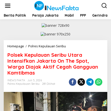
L
e
w
a
Berita Politik
Persija Jakarta
Mobil
PPP
Gerindra
t
i
k
e
k
o
Homepage
/
Polres Kepulauan Seribu
P
n
o
t
Polsek Kepulauan Seribu Utara
l
e
s
Intensifkan Jakarta On The Spot,
n
e
Warga Diajak Aktif Cegah Gangguan
k
Kamtibmas
K
e
INEWS FAKTA
Juli 5, 2026
p
Polres Kepulauan Seribu
281 Dilihat
u
l
a
u
a
n