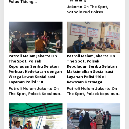
Pulau Tidung,
Bhabinkamtibmas Ajak
Jakarta On The Spot,
Warga Manfaatkan
Satpolairud Polres
Layanan Polri 110
Kepulauan Seribu
Sosialisasikan Layanan
Polisi 110 dan Ajak Nelayan
Tolak Alat Tangkap
Terlarang
Patroli Malam Jakarta On
Patroli Malam Jakarta On
The Spot, Polsek
The Spot, Polsek
Kepulauan Seribu Selatan
Kepulauan Seribu Selatan
Perkuat Kedekatan dengan
Maksimalkan Sosialisasi
Warga Lewat Sosialisasi
Layanan Polisi 110 di
Layanan Polisi 110
Kawasan Dermaga
Patroli Malam Jakarta On
Patroli Malam Jakarta On
The Spot, Polsek Kepulauan
The Spot, Polsek Kepulauan
Seribu Selatan Perkuat
Seribu Selatan
Kedekatan dengan Warga
Maksimalkan Sosialisasi
Lewat Sosialisasi Layanan
Layanan Polisi 110 di
Polisi 110
Kawasan Dermaga