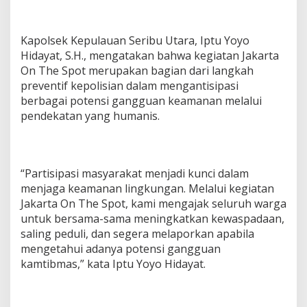
A
k
t
Kapolsek Kepulauan Seribu Utara, Iptu Yoyo
i
Hidayat, S.H., mengatakan bahwa kegiatan Jakarta
f
On The Spot merupakan bagian dari langkah
C
e
preventif kepolisian dalam mengantisipasi
g
berbagai potensi gangguan keamanan melalui
a
pendekatan yang humanis.
h
G
a
n
g
“Partisipasi masyarakat menjadi kunci dalam
g
menjaga keamanan lingkungan. Melalui kegiatan
u
Jakarta On The Spot, kami mengajak seluruh warga
a
untuk bersama-sama meningkatkan kewaspadaan,
n
K
saling peduli, dan segera melaporkan apabila
a
mengetahui adanya potensi gangguan
m
kamtibmas,” kata Iptu Yoyo Hidayat.
t
i
b
m