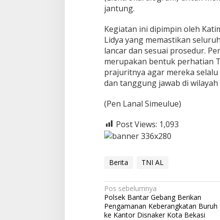
jantung.
Kegiatan ini dipimpin oleh Kat
Lidya yang memastikan seluruh
lancar dan sesuai prosedur. Pe
merupakan bentuk perhatian T
prajuritnya agar mereka selalu
dan tanggung jawab di wilayah
(Pen Lanal Simeulue)
Post Views:
1,093
Berita
TNI AL
N
Pos sebelumnya
Polsek Bantar Gebang Berikan
a
Pengamanan Keberangkatan Buruh
v
ke Kantor Disnaker Kota Bekasi