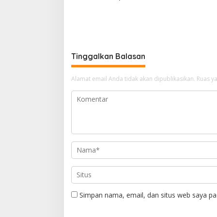
Interoperabilitas TNI
Jaga Kon
Tinggalkan Balasan
Alamat email Anda tidak akan dipublikasikan.
Ruas ya
Simpan nama, email, dan situs web saya pa