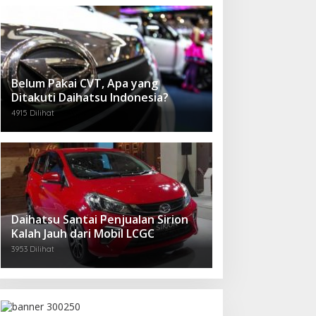
Belum Pakai CVT, Apa yang
Ditakuti Daihatsu Indonesia?
4915 Dilihat
Daihatsu Santai Penjualan Sirion
Kalah Jauh dari Mobil LCGC
3953 Dilihat