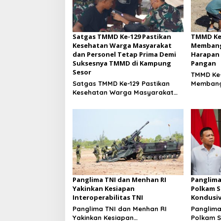
Satgas TMMD Ke-129 Pastikan
TMMD Ke
Kesehatan Warga Masyarakat
Membang
dan Personel Tetap Prima Demi
Harapan 
Suksesnya TMMD di Kampung
Pangan
Sesor
TMMD Ke-
Satgas TMMD Ke-129 Pastikan
Membang
Kesehatan Warga Masyarakat
Menanam
dan Personel Tetap Prima Demi
Ketahan
Suksesnya TMMD di Kampung
Sesor
Panglima TNI dan Menhan RI
Panglima
Yakinkan Kesiapan
Polkam S
Interoperabilitas TNI
Kondusiv
Panglima TNI dan Menhan RI
Panglima
Yakinkan Kesiapan
Polkam 