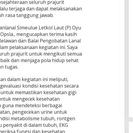
sejahteraan seluruh prajurit
elalu terjaga dan dapat melaksanakan
uh rasa tanggung jawab.
nlanal Simeulue Letkol Laut (P) Oyu
r.Opsla., mengucapkan terima kasih
Belawan dan Balai Pengobatan Lanal
lam pelaksanaan kegiatan ini. Saya
ruh prajurit untuk mengikuti semua
baik dan menjaga pola hidup sehat
an tugas.
an dalam kegiatan ini meliputi,
valuasi kondisi kesehatan secara
 untuk memastikan kesehatan gigi
untuk mengecek kesehatan
h guna mendeteksi berbagai
tan, pengecekan urine untuk
ndisi metabolisme tubuh, rontgen
u penyakit di dalam tubuh, EKG
eriksa fungsi dan kesehatan