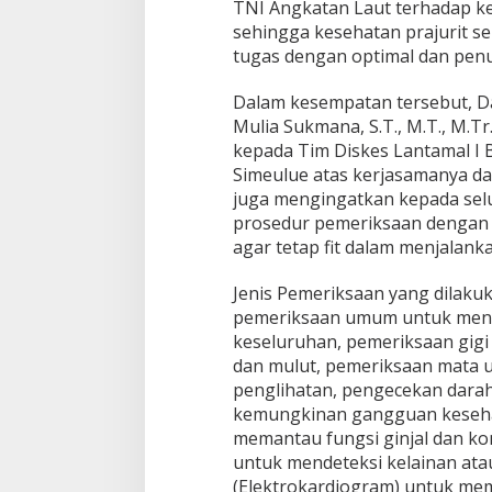
TNI Angkatan Laut terhadap ke
4
sehingga kesehatan prajurit s
tugas dengan optimal dan pen
Dalam kesempatan tersebut, Da
Mulia Sukmana, S.T., M.T., M.T
kepada Tim Diskes Lantamal I 
Simeulue atas kerjasamanya da
juga mengingatkan kepada selu
prosedur pemeriksaan dengan 
agar tetap fit dalam menjalank
Jenis Pemeriksaan yang dilakuk
pemeriksaan umum untuk menge
keseluruhan, pemeriksaan gigi
dan mulut, pemeriksaan mata 
penglihatan, pengecekan dara
kemungkinan gangguan keseha
memantau fungsi ginjal dan ko
untuk mendeteksi kelainan ata
(Elektrokardiogram) untuk mem