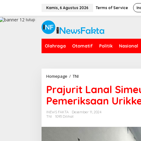
L
e
Kamis, 6 Agustus 2026
Terms of Service
In
w
a
tutup
t
i
k
e
Olahraga
Otomatif
Politik
Nasional
k
o
n
t
e
n
Homepage
/
TNI
P
r
Prajurit Lanal Sim
a
j
Pemeriksaan Urikke
u
r
i
INEWS FAKTA
Desember 11, 2024
t
TNI
1093 Dilihat
L
a
n
a