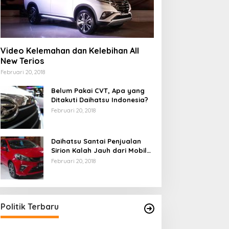
Video Kelemahan dan Kelebihan All
New Terios
Februari 20, 2018
Belum Pakai CVT, Apa yang
Ditakuti Daihatsu Indonesia?
Februari 20, 2018
Daihatsu Santai Penjualan
Sirion Kalah Jauh dari Mobil
LCGC
Februari 20, 2018
Politik Terbaru