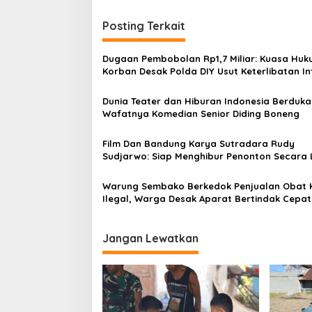
i
Posting Terkait
g
a
Dugaan Pembobolan Rp1,7 Miliar: Kuasa Hu
s
Korban Desak Polda DIY Usut Keterlibatan In
Bank Aladin Syariah
i
Dunia Teater dan Hiburan Indonesia Berduka
p
Wafatnya Komedian Senior Diding Boneng
o
Film Dan Bandung Karya Sutradara Rudy
s
Sudjarwo: Siap Menghibur Penonton Secara 
Mulai 20 Agustus 2026
Warung Sembako Berkedok Penjualan Obat 
Ilegal, Warga Desak Aparat Bertindak Cepat
Jangan Lewatkan