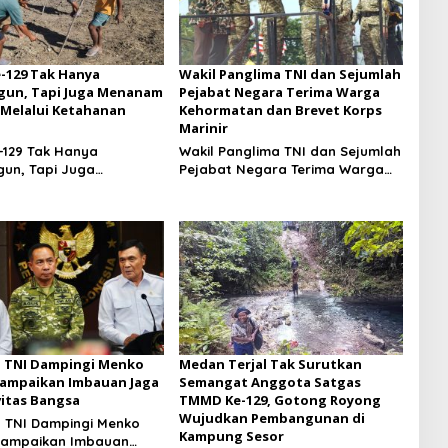
-129 Tak Hanya
Wakil Panglima TNI dan Sejumlah
un, Tapi Juga Menanam
Pejabat Negara Terima Warga
Melalui Ketahanan
Kehormatan dan Brevet Korps
Marinir
129 Tak Hanya
Wakil Panglima TNI dan Sejumlah
un, Tapi Juga
Pejabat Negara Terima Warga
 Harapan Melalui
Kehormatan dan Brevet Korps
an Pangan
Marinir
 TNI Dampingi Menko
Medan Terjal Tak Surutkan
ampaikan Imbauan Jaga
Semangat Anggota Satgas
itas Bangsa
TMMD Ke-129, Gotong Royong
Wujudkan Pembangunan di
 TNI Dampingi Menko
Kampung Sesor
Sampaikan Imbauan