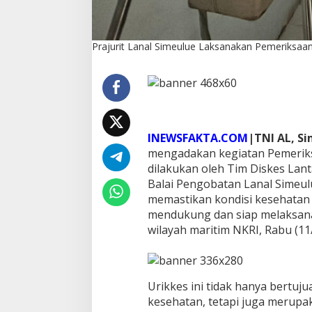
k
s
a
Prajurit Lanal Simeulue Laksanakan Pemeriksaan
a
n
U
r
i
k
k
e
INEWSFAKTA.COM
|TNI AL, S
s
mengadakan kegiatan Pemeriks
R
dilakukan oleh Tim Diskes Lan
u
Balai Pengobatan Lanal Simeul
t
i
memastikan kondisi kesehatan s
n
mendukung dan siap melaksan
T
wilayah maritim NKRI, Rabu (11
a
h
u
n
2
Urikkes ini tidak hanya bertuju
0
kesehatan, tetapi juga merup
2