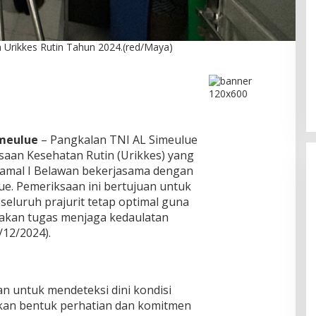
 Urikkes Rutin Tahun 2024.(red/Maya)
DPC PPP Jakarta Utara Gelar
Ta’aruf / Silaturahmi dan
Penyerahan SK Pengurus Baru,
Di Politik
|
Agustus 2, 2026
Fokus Konsolidasi Jelang
Musancab 13 September 2026
imeulue
– Pangkalan TNI AL Simeulue
aan Kesehatan Rutin (Urikkes) yang
tamal I Belawan bekerjasama dengan
ue. Pemeriksaan ini bertujuan untuk
eluruh prajurit tetap optimal guna
akan tugas menjaga kedaulatan
/12/2024).
an untuk mendeteksi dini kondisi
akan bentuk perhatian dan komitmen