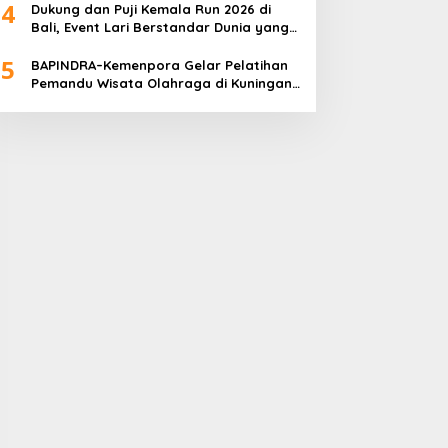
4
Dukung dan Puji Kemala Run 2026 di
Bali, Event Lari Berstandar Dunia yang
Usung Aksi Sosial
5
BAPINDRA–Kemenpora Gelar Pelatihan
Pemandu Wisata Olahraga di Kuningan
Jakarta