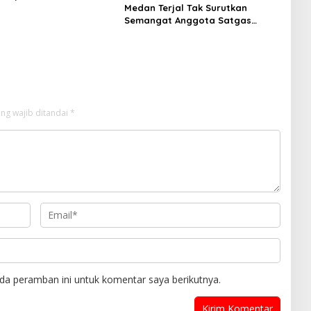
dusivitas Bangsa
Medan Terjal Tak Surutkan
Semangat Anggota Satgas
TMMD Ke-129, Gotong Royong
Wujudkan Pembangunan di
Kampung Sesor
ng wajib ditandai
*
da peramban ini untuk komentar saya berikutnya.