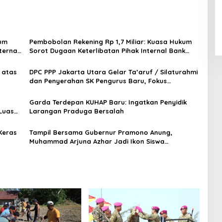
kum
Pembobolan Rekening Rp 1,7 Miliar: Kuasa Hukum
ternal
Sorot Dugaan Keterlibatan Pihak Internal Bank
Aladin Syariah
 atas
DPC PPP Jakarta Utara Gelar Ta’aruf / Silaturahmi
dan Penyerahan SK Pengurus Baru, Fokus
Konsolidasi Jelang Musancab 13 September 2026
Garda Terdepan KUHAP Baru: Ingatkan Penyidik
Luas
Larangan Praduga Bersalah
Keras
Tampil Bersama Gubernur Pramono Anung,
Muhammad Arjuna Azhar Jadi Ikon Siswa
Berprestasi Hari Anak Nasional 2026