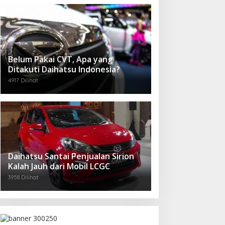
Belum Pakai CVT, Apa yang
Ditakuti Daihatsu Indonesia?
4917 Dilihat
Daihatsu Santai Penjualan Sirion
Kalah Jauh dari Mobil LCGC
3958 Dilihat