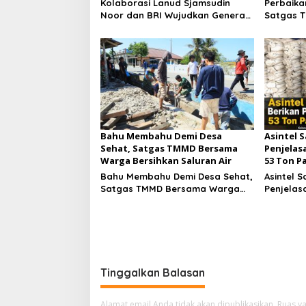
Kolaborasi Lanud Sjamsudin
Perbaikan
Noor dan BRI Wujudkan Generasi
Satgas T
Hebat, Renovasi TK Angkasa 2
Program 
Hadirkan Harapan bagi Masa
Bersih S
Depan Anak
Kampung
Bahu Membahu Demi Desa
Asintel S
Sehat, Satgas TMMD Bersama
Penjelas
Warga Bersihkan Saluran Air
53 Ton P
Bahu Membahu Demi Desa Sehat,
Asintel S
Satgas TMMD Bersama Warga
Penjelas
Bersihkan Saluran Air
53 Ton Pa
Tinggalkan Balasan
Alamat email Anda tidak akan dipublikasikan.
Ruas ya