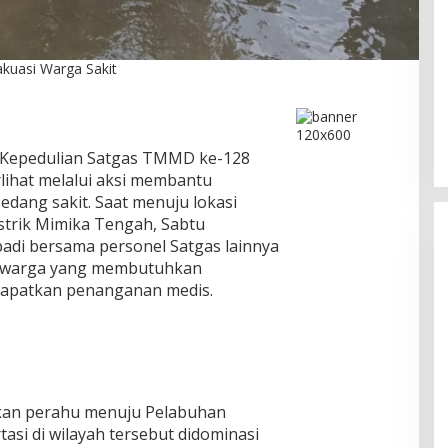
kuasi Warga Sakit
DPC PPP Jakarta Utara Gelar
Ta’aruf / Silaturahmi dan
Penyerahan SK Pengurus Baru,
Di Politik
|
Agustus 2, 2026
Fokus Konsolidasi Jelang
Kepedulian Satgas TMMD ke-128
Musancab 13 September 2026
lihat melalui aksi membantu
edang sakit. Saat menuju lokasi
trik Mimika Tengah, Sabtu
Abadi bersama personel Satgas lainnya
 warga yang membutuhkan
dapatkan penanganan medis.
kan perahu menuju Pelabuhan
si di wilayah tersebut didominasi