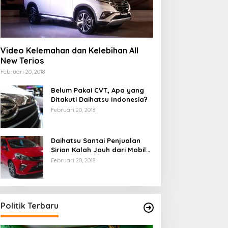
Video Kelemahan dan Kelebihan All
New Terios
Februari 20, 2018
Belum Pakai CVT, Apa yang
Ditakuti Daihatsu Indonesia?
Februari 20, 2018
Daihatsu Santai Penjualan
Sirion Kalah Jauh dari Mobil
LCGC
Februari 20, 2018
Politik Terbaru