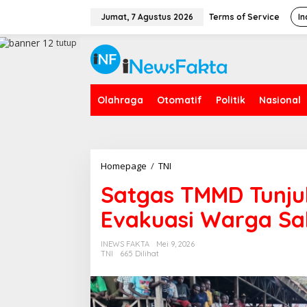
L
e
Jumat, 7 Agustus 2026
Terms of Service
In
w
a
tutup
t
i
k
e
Olahraga
Otomatif
Politik
Nasional
k
o
n
t
e
n
Homepage
/
TNI
S
a
Satgas TMMD Tunju
t
g
Evakuasi Warga Sa
a
s
T
INEWS FAKTA
Mei 9, 2026
M
TNI
665 Dilihat
M
D
T
u