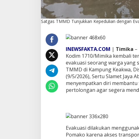
a
k
u
a
Satgas TMMD Tunjukkan Kepedulian dengan Eva
s
i
W
a
INEWSFAKTA.COM
|
Timika
– 
r
g
Kodim 1710/Mimika kembali ter
a
evakuasi seorang warga yang s
S
TMMD di Kampung Keakwa, Dis
a
(9/5/2026), Sertu Slamet Jaya 
k
i
menyempatkan diri membantu
t
pertolongan agar segera men
Evakuasi dilakukan mengguna
Pomako karena akses transporta