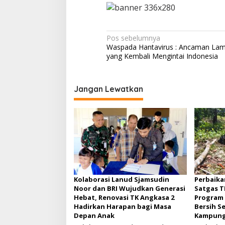
N
Pos sebelumnya
Waspada Hantavirus : Ancaman La
a
yang Kembali Mengintai Indonesia
v
i
Jangan Lewatkan
g
a
s
i
p
o
s
Kolaborasi Lanud Sjamsudin
Perbaika
Noor dan BRI Wujudkan Generasi
Satgas T
Hebat, Renovasi TK Angkasa 2
Program 
Hadirkan Harapan bagi Masa
Bersih S
Depan Anak
Kampung