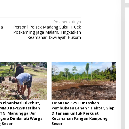
Pos berikutnya
ma
Personil Polsek Madang Suku II, Cek
Poskamling Jaga Malam, Tingkatkan
Keamanan Diwilayah Hukum
n Pipanisasi Dikebut,
TMMD Ke-129 Tuntaskan
MMD Ke-129 Pastikan
Pembukaan Lahan 1 Hektar, Siap
TNI Manunggal Air
Ditanami untuk Perkuat
egera Dinikmati Warga
Ketahanan Pangan Kampung
 Sesor
Sesor