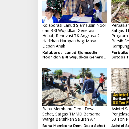
Kolaborasi Lanud Sjamsudin Noor
Perbaikan
dan BRI Wujudkan Generasi
Satgas T
Hebat, Renovasi TK Angkasa 2
Program 
Hadirkan Harapan bagi Masa
Bersih S
Depan Anak
Kampung
Kolaborasi Lanud Sjamsudin
Perbaikan
Noor dan BRI Wujudkan Generasi
Satgas T
Hebat, Renovasi TK Angkasa 2
Program 
Hadirkan Harapan bagi Masa
Bersih S
Depan Anak
Kampung
Bahu Membahu Demi Desa
Asintel Sa
Sehat, Satgas TMMD Bersama
Penjelas
Warga Bersihkan Saluran Air
53 Ton Pa
Bahu Membahu Demi Desa Sehat,
Asintel S