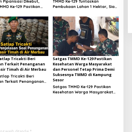
 Pipanisasi Dikebut,
TMMD Ke-129 Tuntaskan
MMD Ke-129 Pastikan
Pembukaan Lahan 1 Hektar, Siap
TNI Manunggal Air
Ditanami untuk Perkuat
egera Dinikmati Warga
Ketahanan Pangan Kampung
 Sesor
Sesor
atlap Tricakti Beri
Satgas TMMD Ke-129 Pastikan
an Terkait Penanganan
Kesehatan Warga Masyarakat
asir Timah di Air Merbau
dan Personel Tetap Prima Demi
Suksesnya TMMD di Kampung
atlap Tricakti Beri
Sesor
an Terkait Penanganan
sir Timah di Air Merbau
Satgas TMMD Ke-129 Pastikan
Kesehatan Warga Masyarakat
dan Personel Tetap Prima Demi
Suksesnya TMMD di Kampung
Sesor
ng wajib ditandai
*