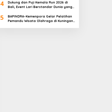
4
Dukung dan Puji Kemala Run 2026 di
Bali, Event Lari Berstandar Dunia yang
Usung Aksi Sosial
5
BAPINDRA–Kemenpora Gelar Pelatihan
Pemandu Wisata Olahraga di Kuningan
Jakarta