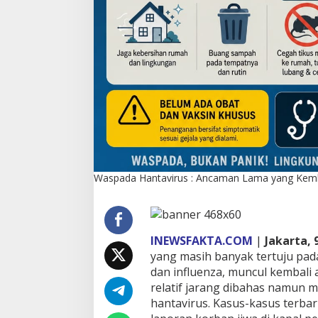
a
l
i
M
e
DPC PPP Jakarta Utara Gelar
Usia 28 Tahun, PB
n
Ta’aruf / Silaturahmi dan
Bersama Generas
g
Penyerahan SK Pengurus Baru,
Satu Fraksi Pemil
Di Politik
|
Agustus 2, 2026
Di Politik
|
Juli 17, 2026
i
Fokus Konsolidasi Jelang
n
Musancab 13 September 2026
t
a
i
I
n
Waspada Hantavirus : Ancaman Lama yang Kemba
d
o
n
e
s
INEWSFAKTA.COM
|
Jakarta, 
i
yang masih banyak tertuju pad
a
dan influenza, muncul kembali
relatif jarang dibahas namun mem
hantavirus. Kasus-kasus terbar