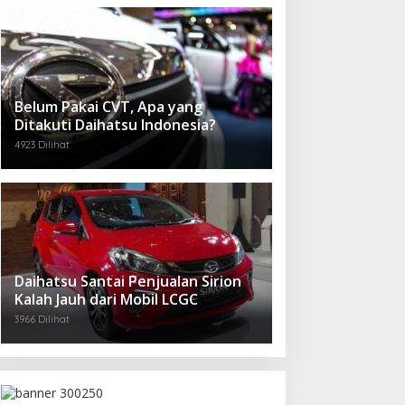
Belum Pakai CVT, Apa yang
Ditakuti Daihatsu Indonesia?
4923 Dilihat
Daihatsu Santai Penjualan Sirion
Kalah Jauh dari Mobil LCGC
3966 Dilihat