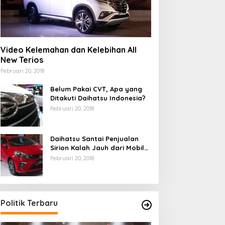
Video Kelemahan dan Kelebihan All
New Terios
Februari 20, 2018
Belum Pakai CVT, Apa yang
Ditakuti Daihatsu Indonesia?
Februari 20, 2018
Daihatsu Santai Penjualan
Sirion Kalah Jauh dari Mobil
LCGC
Februari 20, 2018
Politik Terbaru