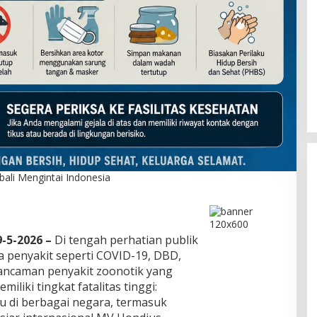
B Bangkit
Ketua DPW PBB Sulsel:
i Muda Bidik
Transformasi PBB Hadirkan
u 2029
Program Kerakyatan Nyata dan
Di Politik
|
Juli 17, 2026
Relevan bagi Generasi Muda
li Mengintai Indonesia
9-5-2026 –
Di tengah perhatian publik
a penyakit seperti COVID-19, DBD,
 ancaman penyakit zoonotik yang
iliki tingkat fatalitas tinggi:
u di berbagai negara, termasuk