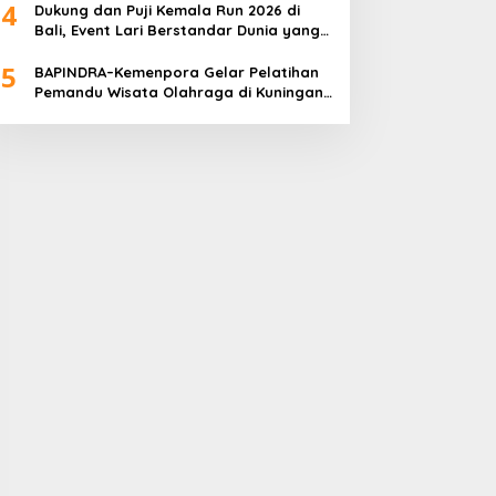
4
Dukung dan Puji Kemala Run 2026 di
Bali, Event Lari Berstandar Dunia yang
Usung Aksi Sosial
5
BAPINDRA–Kemenpora Gelar Pelatihan
Pemandu Wisata Olahraga di Kuningan
Jakarta