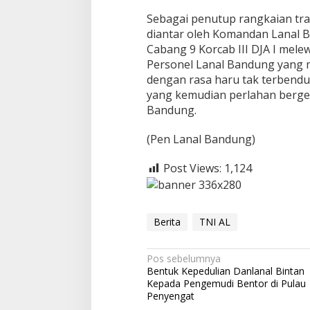
Sebagai penutup rangkaian trad
diantar oleh Komandan Lanal B
Cabang 9 Korcab III DJA I mele
Personel Lanal Bandung yang 
dengan rasa haru tak terbend
yang kemudian perlahan berge
Bandung.
(Pen Lanal Bandung)
Post Views:
1,124
Berita
TNI AL
N
Pos sebelumnya
Bentuk Kepedulian Danlanal Bintan
a
Kepada Pengemudi Bentor di Pulau
v
Penyengat