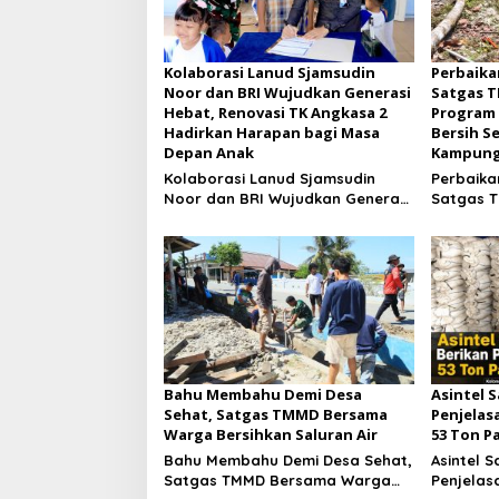
Kolaborasi Lanud Sjamsudin
Perbaika
Noor dan BRI Wujudkan Generasi
Satgas T
Hebat, Renovasi TK Angkasa 2
Program 
Hadirkan Harapan bagi Masa
Bersih S
Depan Anak
Kampung
Kolaborasi Lanud Sjamsudin
Perbaikan
Noor dan BRI Wujudkan Generasi
Satgas T
Hebat, Renovasi TK Angkasa 2
Program 
Hadirkan Harapan bagi Masa
Bersih S
Depan Anak
Kampung
Bahu Membahu Demi Desa
Asintel S
Sehat, Satgas TMMD Bersama
Penjelas
Warga Bersihkan Saluran Air
53 Ton P
Bahu Membahu Demi Desa Sehat,
Asintel S
Satgas TMMD Bersama Warga
Penjelas