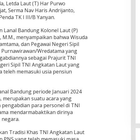
nda, Letda Laut (T) Har Purwo
at, Serma Nav Haris Andrijanto,
Penda TK I III/B Yanyan.
Lanal Bandung Kolonel Laut (P)
., M.M., menyampaikan bahwa Wisuda
Tamtama, dan Pegawai Negeri Sipil
n Purnawirawan/Wredatama yang
gabdiannya sebagai Prajurit TNI
eri Sipil TNI Angkatan Laut yang
a teleh memasuki usia pensiun
anal Bandung periode Januari 2024
, merupakan suatu acara yang
pengabdian para personel di TNI
lama mendarmabaktikan dirinya
 negara.
kan Tradisi Khas TNI Angkatan Laut
an PNS yang telah memasuki masa