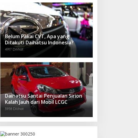
Belum Pakai CVT, Apa yang
Ditakuti Daihatsu Indonesia?
4917 Dilihat
Daihatsu Santai Penjualan Sirion
Kalah Jauh dari Mobil LCGC
3958 Dilihat