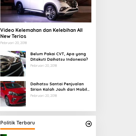
Video Kelemahan dan Kelebihan All
New Terios
Februari 20, 2018
Belum Pakai CVT, Apa yang
Ditakuti Daihatsu Indonesia?
Februari 20, 2018
Daihatsu Santai Penjualan
Sirion Kalah Jauh dari Mobil
LCGC
Februari 20, 2018
Politik Terbaru