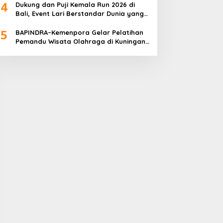
4
Dukung dan Puji Kemala Run 2026 di
Bali, Event Lari Berstandar Dunia yang
Usung Aksi Sosial
5
BAPINDRA–Kemenpora Gelar Pelatihan
Pemandu Wisata Olahraga di Kuningan
Jakarta