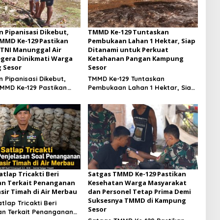
n Pipanisasi Dikebut,
TMMD Ke-129 Tuntaskan
MMD Ke-129 Pastikan
Pembukaan Lahan 1 Hektar, Siap
TNI Manunggal Air
Ditanami untuk Perkuat
egera Dinikmati Warga
Ketahanan Pangan Kampung
 Sesor
Sesor
 Pipanisasi Dikebut,
TMMD Ke-129 Tuntaskan
MMD Ke-129 Pastikan
Pembukaan Lahan 1 Hektar, Siap
TNI Manunggal Air
Ditanami untuk Perkuat
egera Dinikmati Warga
Ketahanan Pangan Kampung
 Sesor
Sesor
atlap Tricakti Beri
Satgas TMMD Ke-129 Pastikan
an Terkait Penanganan
Kesehatan Warga Masyarakat
asir Timah di Air Merbau
dan Personel Tetap Prima Demi
Suksesnya TMMD di Kampung
atlap Tricakti Beri
Sesor
an Terkait Penanganan