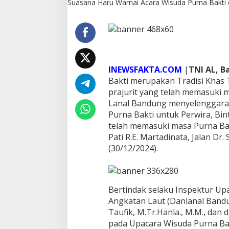
Suasana Haru Warnai Acara Wisuda Purna Bakti 
i
d
i
L
a
n
a
INEWSFAKTA.COM
|
TNI AL, B
l
Bakti merupakan Tradisi Khas
B
a
prajurit yang telah memasuki 
n
Lanal Bandung menyelenggarak
d
Purna Bakti untuk Perwira, Bi
u
telah memasuki masa Purna Ba
n
g
Pati R.E. Martadinata, Jalan Dr
(30/12/2024).
Bertindak selaku Inspektur U
Angkatan Laut (Danlanal Band
Taufik, M.Tr.Hanla., M.M., dan 
pada Upacara Wisuda Purna Bakt