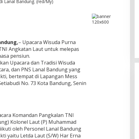
di Lanal Bandung. (red/My)
DPC PPP Jakarta Utara Gelar
Ta’aruf / Silaturahmi dan
Penyerahan SK Pengurus Baru,
Di Politik
|
Agustus 2, 2026
andung,
– Upacara Wisuda Purna
Fokus Konsolidasi Jelang
 TNI Angkatan Laut untuk melepas
Musancab 13 September 2026
masa pensiun.
an Upacara dan Tradisi Wisuda
ntara, dan PNS Lanal Bandung yang
kti, bertempat di Lapangan Mess
. Setiabudi No. 73 Kota Bandung, Senin
pacara Komandan Pangkalan TNI
ung) Kolonel Laut (P) Muhammad
diikuti oleh Personel Lanal Bandung
i yaitu Letda Laut (S/W) Har Erna