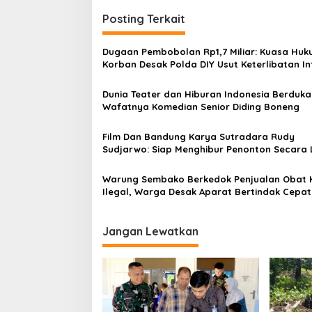
i
Posting Terkait
g
a
Dugaan Pembobolan Rp1,7 Miliar: Kuasa Hu
s
Korban Desak Polda DIY Usut Keterlibatan In
Bank Aladin Syariah
i
Dunia Teater dan Hiburan Indonesia Berduka
p
Wafatnya Komedian Senior Diding Boneng
o
Film Dan Bandung Karya Sutradara Rudy
s
Sudjarwo: Siap Menghibur Penonton Secara 
Mulai 20 Agustus 2026
Warung Sembako Berkedok Penjualan Obat 
Ilegal, Warga Desak Aparat Bertindak Cepat
Jangan Lewatkan