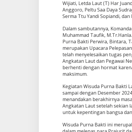
Wijiati, Letda Laut (T) Har Jua
Anggoro, Peltu Saa Daya Sudraj
Serma Ttu Yandi Sopiandi, dan 
Dalam sambutannya, Komandan 
Muhammad Taufik, M.Tr.Hanla
Purna Bakti Perwira, Bintara, 
merupakan Upacara Pelepasa
telah menyelesaikan tugas pen
Angkatan Laut dan Pegawai Neg
berhenti dengan hormat karen
maksimum.
Kegiatan Wisuda Purna Bakti L
sampai dengan Desember 2024
menandakan berakhirnya masa 
Angkatan Laut setelah sekian 
untuk kepentingan bangsa dan
Wisuda Purna Bakti ini merupa
dalam melepas para Prajurit d