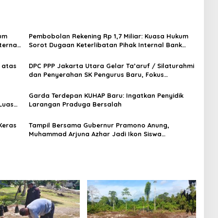
kum
Pembobolan Rekening Rp 1,7 Miliar: Kuasa Hukum
ternal
Sorot Dugaan Keterlibatan Pihak Internal Bank
Aladin Syariah
 atas
DPC PPP Jakarta Utara Gelar Ta’aruf / Silaturahmi
dan Penyerahan SK Pengurus Baru, Fokus
Konsolidasi Jelang Musancab 13 September 2026
Garda Terdepan KUHAP Baru: Ingatkan Penyidik
Luas
Larangan Praduga Bersalah
Keras
Tampil Bersama Gubernur Pramono Anung,
Muhammad Arjuna Azhar Jadi Ikon Siswa
Berprestasi Hari Anak Nasional 2026