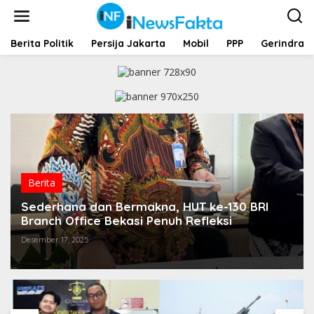
L
e
w
a
Berita Politik
Persija Jakarta
Mobil
PPP
Gerindra
t
i
k
e
k
o
n
t
e
n
Berita
Sederhana dan Bermakna, HUT ke-130 BRI
Branch Office Bekasi Penuh Refleksi
Desember 17, 2025