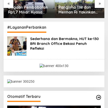
«
»
Dugaan Pembobolan
Panglima TNI dan
Rp1,7 Miliar: Kuasa
Menhan RI Yakinkan
Hukum Korban Desak
Kesiapan
Polda DIY Usut
Interoperabilitas TNI
Keterlibatan Internal
#LayananPerbankan
Bank Aladin Syariah
Sederhana dan Bermakna, HUT ke-130
BRI Branch Office Bekasi Penuh
Refleksi
Otomatif Terbaru