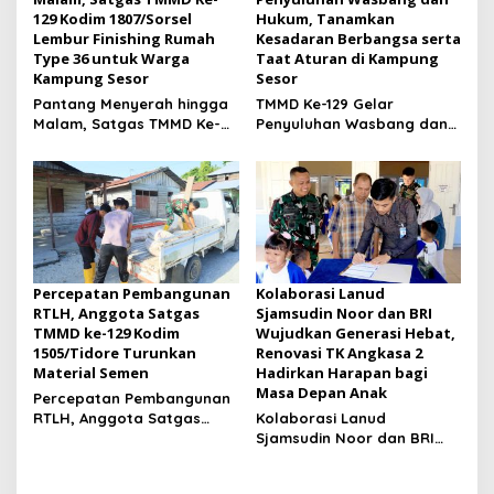
129 Kodim 1807/Sorsel
Hukum, Tanamkan
Lembur Finishing Rumah
Kesadaran Berbangsa serta
Type 36 untuk Warga
Taat Aturan di Kampung
Kampung Sesor
Sesor
Pantang Menyerah hingga
TMMD Ke-129 Gelar
Malam, Satgas TMMD Ke-
Penyuluhan Wasbang dan
129 Kodim 1807/Sorsel
Hukum, Tanamkan
Lembur Finishing Rumah
Kesadaran Berbangsa
Type 36 untuk Warga
serta Taat Aturan di
Kampung Sesor
Kampung Sesor
Percepatan Pembangunan
Kolaborasi Lanud
RTLH, Anggota Satgas
Sjamsudin Noor dan BRI
TMMD ke-129 Kodim
Wujudkan Generasi Hebat,
1505/Tidore Turunkan
Renovasi TK Angkasa 2
Material Semen
Hadirkan Harapan bagi
Masa Depan Anak
Percepatan Pembangunan
RTLH, Anggota Satgas
Kolaborasi Lanud
TMMD ke-129 Kodim
Sjamsudin Noor dan BRI
1505/Tidore Turunkan
Wujudkan Generasi Hebat,
Material Semen
Renovasi TK Angkasa 2