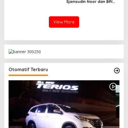
TMMD ke-129 Kodim
Sjamsudin Noor dan BRI
1505/Tidore Turunkan
Wujudkan Generasi Hebat,
Material Semen
Renovasi TK Angkasa 2
Hadirkan Harapan bagi
Masa Depan Anak
View More
Otomatif Terbaru