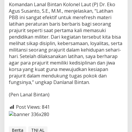
e
Komandan Lanal Bintan Kolonel Laut (P) Dr. Eko
r
Agus Susanto, S.E., M.M., menjelaskan, “Latihan
b
PBB ini sangat efektif untuk merefresh materi
a
latihan peraturan baris berbaris bagi seorang
r
prajurit seperti saat pertama kali memasuki
i
s
pendidikan militer. Dari kegiatan tersebut kita bisa
melihat sikap disiplin, kebersamaan, loyalitas, serta
militansi seorang prajurit dalam kehidupan sehari-
hari. Setelah dilaksanakan latihan, saya berharap
agar para prajurit memiliki kedisiplinan dan jiwa
korsa yang kuat guna mewujudkan kesiapan
prajurit dalam mendukung tugas pokok dan
fungsinya,” ungkap Danlanal Bintan.
(Pen Lanal Bintan)
Post Views:
841
Berita
TNI AL