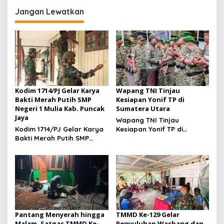
Bertindak Cepat
Jadi Ikon Siswa Berprestasi
Hari Anak Nasional 2026
Jangan Lewatkan
Kodim 1714/PJ Gelar Karya
Wapang TNI Tinjau
Bakti Merah Putih SMP
Kesiapan Yonif TP di
Negeri 1 Mulia Kab. Puncak
Sumatera Utara
Jaya
Wapang TNI Tinjau
Kodim 1714/PJ Gelar Karya
Kesiapan Yonif TP di
Bakti Merah Putih SMP
Sumatera Utara
Negeri 1 Mulia Kab. Puncak
Jaya
Pantang Menyerah hingga
TMMD Ke-129 Gelar
Malam, Satgas TMMD Ke-
Penyuluhan Wasbang dan