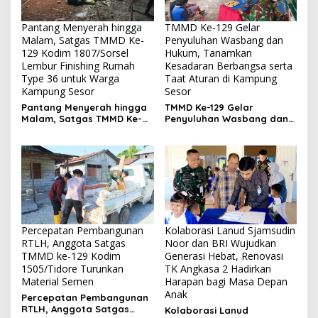
Pantang Menyerah hingga
TMMD Ke-129 Gelar
Malam, Satgas TMMD Ke-
Penyuluhan Wasbang dan
129 Kodim 1807/Sorsel
Hukum, Tanamkan
Lembur Finishing Rumah
Kesadaran Berbangsa serta
Type 36 untuk Warga
Taat Aturan di Kampung
Kampung Sesor
Sesor
Pantang Menyerah hingga
TMMD Ke-129 Gelar
Malam, Satgas TMMD Ke-
Penyuluhan Wasbang dan
129 Kodim 1807/Sorsel
Hukum, Tanamkan
Lembur Finishing Rumah
Kesadaran Berbangsa
Type 36 untuk Warga
serta Taat Aturan di
Kampung Sesor
Kampung Sesor
Percepatan Pembangunan
Kolaborasi Lanud Sjamsudin
RTLH, Anggota Satgas
Noor dan BRI Wujudkan
TMMD ke-129 Kodim
Generasi Hebat, Renovasi
1505/Tidore Turunkan
TK Angkasa 2 Hadirkan
Material Semen
Harapan bagi Masa Depan
Anak
Percepatan Pembangunan
RTLH, Anggota Satgas
Kolaborasi Lanud