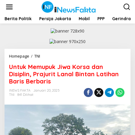
L
e
w
a
Berita Politik
Persija Jakarta
Mobil
PPP
Gerindra
t
i
k
e
k
o
Homepage
/
TNI
U
n
n
t
Untuk Memupuk Jiwa Korsa dan
t
e
u
Disiplin, Prajurit Lanal Bintan Latihan
n
k
Baris Berbaris
M
e
INEWS FAKTA
Januari 20, 2025
m
TNI
841 Dilihat
u
p
u
k
J
i
w