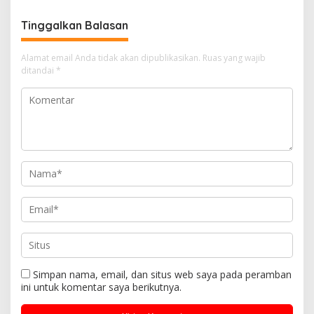
Hadirkan Harapan bagi
Masa Depan Anak
Tinggalkan Balasan
Alamat email Anda tidak akan dipublikasikan.
Ruas yang wajib
ditandai
*
Simpan nama, email, dan situs web saya pada peramban
ini untuk komentar saya berikutnya.