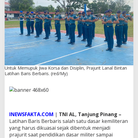
a
K
o
r
s
a
d
a
n
D
i
s
Untuk Memupuk Jiwa Korsa dan Disiplin, Prajurit Lanal Bintan
i
Latihan Baris Berbaris. (red/My)
p
l
i
n
,
P
r
a
INEWSFAKTA.COM
|
TNI AL, Tanjung Pinang –
j
Latihan Baris Berbaris salah satu dasar kemiliteran
u
yang harus dikuasai sejak dibentuk menjadi
r
prajurit saat pendidikan dasar militer sampai
i