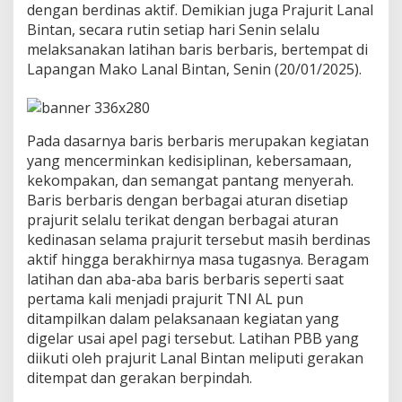
dengan berdinas aktif. Demikian juga Prajurit Lanal
t
L
Bintan, secara rutin setiap hari Senin selalu
a
melaksanakan latihan baris berbaris, bertempat di
n
Lapangan Mako Lanal Bintan, Senin (20/01/2025).
a
l
B
i
n
Pada dasarnya baris berbaris merupakan kegiatan
t
yang mencerminkan kedisiplinan, kebersamaan,
a
kekompakan, dan semangat pantang menyerah.
n
Baris berbaris dengan berbagai aturan disetiap
L
prajurit selalu terikat dengan berbagai aturan
a
t
kedinasan selama prajurit tersebut masih berdinas
i
aktif hingga berakhirnya masa tugasnya. Beragam
h
latihan dan aba-aba baris berbaris seperti saat
a
pertama kali menjadi prajurit TNI AL pun
n
B
ditampilkan dalam pelaksanaan kegiatan yang
a
digelar usai apel pagi tersebut. Latihan PBB yang
r
diikuti oleh prajurit Lanal Bintan meliputi gerakan
i
ditempat dan gerakan berpindah.
s
B