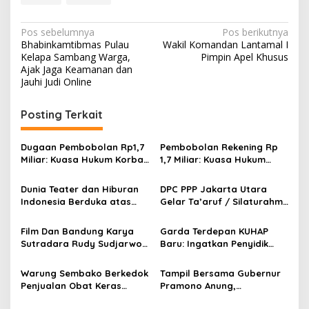
N
Pos sebelumnya
Pos berikutnya
Bhabinkamtibmas Pulau
Wakil Komandan Lantamal I
a
Kelapa Sambang Warga,
Pimpin Apel Khusus
v
Ajak Jaga Keamanan dan
Jauhi Judi Online
i
g
Posting Terkait
a
s
Dugaan Pembobolan Rp1,7
Pembobolan Rekening Rp
Miliar: Kuasa Hukum Korban
1,7 Miliar: Kuasa Hukum
i
Desak Polda DIY Usut
Sorot Dugaan Keterlibatan
p
Keterlibatan Internal Bank
Pihak Internal Bank Aladin
Dunia Teater dan Hiburan
DPC PPP Jakarta Utara
Aladin Syariah
Syariah
Indonesia Berduka atas
Gelar Ta’aruf / Silaturahmi
o
Wafatnya Komedian Senior
dan Penyerahan SK
s
Diding Boneng
Pengurus Baru, Fokus
Film Dan Bandung Karya
Garda Terdepan KUHAP
Konsolidasi Jelang
Sutradara Rudy Sudjarwo:
Baru: Ingatkan Penyidik
Musancab 13 September
Siap Menghibur Penonton
Larangan Praduga
2026
Secara Luas Mulai 20
Bersalah
Warung Sembako Berkedok
Tampil Bersama Gubernur
Agustus 2026
Penjualan Obat Keras
Pramono Anung,
Ilegal, Warga Desak Aparat
Muhammad Arjuna Azhar