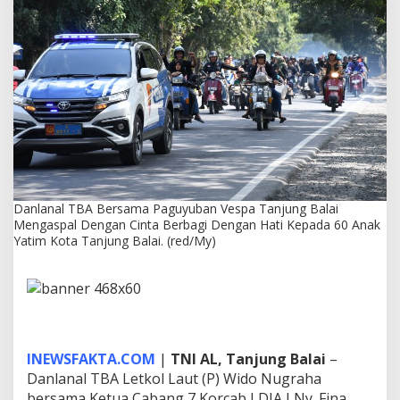
a
m
a
P
a
g
u
y
u
b
a
n
V
Danlanal TBA Bersama Paguyuban Vespa Tanjung Balai
e
Mengaspal Dengan Cinta Berbagi Dengan Hati Kepada 60 Anak
s
Yatim Kota Tanjung Balai. (red/My)
p
a
T
a
n
j
u
INEWSFAKTA.COM
|
TNI AL, Tanjung Balai
–
n
g
Danlanal TBA Letkol Laut (P) Wido Nugraha
B
bersama Ketua Cabang 7 Korcab I DJA I Ny. Fina