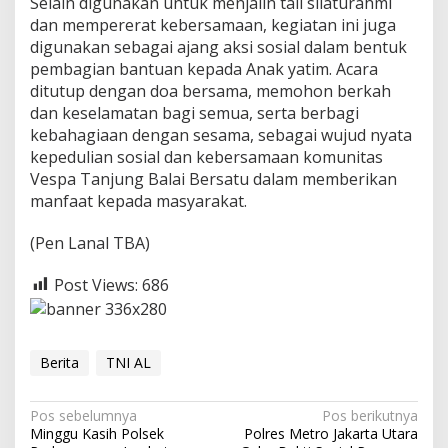
Selain digunakan untuk menjalin tali silaturahmi
e
dan mempererat kebersamaan, kegiatan ini juga
r
digunakan sebagai ajang aksi sosial dalam bentuk
b
a
pembagian bantuan kepada Anak yatim. Acara
g
ditutup dengan doa bersama, memohon berkah
i
dan keselamatan bagi semua, serta berbagi
D
kebahagiaan dengan sesama, sebagai wujud nyata
e
kepedulian sosial dan kebersamaan komunitas
n
g
Vespa Tanjung Balai Bersatu dalam memberikan
a
manfaat kepada masyarakat.
n
H
(Pen Lanal TBA)
a
t
i
Post Views:
686
K
e
p
a
Berita
TNI AL
d
a
6
N
Pos sebelumnya
Pos berikutnya
0
Minggu Kasih Polsek
Polres Metro Jakarta Utara
A