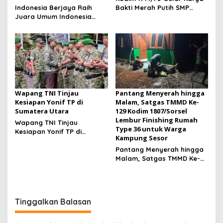
Indonesia Berjaya Raih
Bakti Merah Putih SMP
Juara Umum Indonesia
Negeri 1 Mulia Kab. Puncak
Open 8th Asian Taekwondo
Jaya
Indonesia Open
Championships 2026
Wapang TNI Tinjau
Pantang Menyerah hingga
Kesiapan Yonif TP di
Malam, Satgas TMMD Ke-
Sumatera Utara
129 Kodim 1807/Sorsel
Lembur Finishing Rumah
Wapang TNI Tinjau
Type 36 untuk Warga
Kesiapan Yonif TP di
Kampung Sesor
Sumatera Utara
Pantang Menyerah hingga
Malam, Satgas TMMD Ke-
129 Kodim 1807/Sorsel
Lembur Finishing Rumah
Type 36 untuk Warga
Kampung Sesor
Tinggalkan Balasan