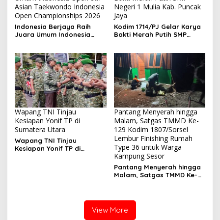
Asian Taekwondo Indonesia
Negeri 1 Mulia Kab. Puncak
Open Championships 2026
Jaya
Indonesia Berjaya Raih
Kodim 1714/PJ Gelar Karya
Juara Umum Indonesia
Bakti Merah Putih SMP
Open 8th Asian Taekwondo
Negeri 1 Mulia Kab. Puncak
Indonesia Open
Jaya
Championships 2026
Wapang TNI Tinjau
Pantang Menyerah hingga
Kesiapan Yonif TP di
Malam, Satgas TMMD Ke-
Sumatera Utara
129 Kodim 1807/Sorsel
Lembur Finishing Rumah
Wapang TNI Tinjau
Type 36 untuk Warga
Kesiapan Yonif TP di
Kampung Sesor
Sumatera Utara
Pantang Menyerah hingga
Malam, Satgas TMMD Ke-
129 Kodim 1807/Sorsel
Lembur Finishing Rumah
Type 36 untuk Warga
Kampung Sesor
View More