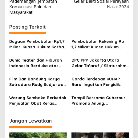
a
Pademangan: Jembatan
Gelar Bakti Sosial Perayaan
n
v
Komunikasi Polri dan
Natal 2024
a
Masyarakat
i
k
Y
g
a
Posting Terkait
t
a
i
s
Dugaan Pembobolan Rp1,7
Pembobolan Rekening Rp
m
Miliar: Kuasa Hukum Korban
1,7 Miliar: Kuasa Hukum
K
i
Desak Polda DIY Usut
Sorot Dugaan Keterlibatan
o
p
Keterlibatan Internal Bank
Pihak Internal Bank Aladin
t
Dunia Teater dan Hiburan
DPC PPP Jakarta Utara
Aladin Syariah
Syariah
a
Indonesia Berduka atas
Gelar Ta’aruf / Silaturahmi
o
T
Wafatnya Komedian Senior
dan Penyerahan SK
s
a
Diding Boneng
Pengurus Baru, Fokus
Film Dan Bandung Karya
Garda Terdepan KUHAP
n
Konsolidasi Jelang
Sutradara Rudy Sudjarwo:
Baru: Ingatkan Penyidik
j
Musancab 13 September
Siap Menghibur Penonton
Larangan Praduga
u
2026
Secara Luas Mulai 20
Bersalah
Warung Sembako Berkedok
Tampil Bersama Gubernur
n
Agustus 2026
Penjualan Obat Keras
Pramono Anung,
g
Ilegal, Warga Desak Aparat
Muhammad Arjuna Azhar
B
Bertindak Cepat
Jadi Ikon Siswa Berprestasi
a
Hari Anak Nasional 2026
Jangan Lewatkan
l
a
i