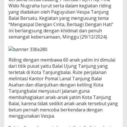
a
Wido Nugraha turut serta dalam kegiatan riding
l
yang diadakan oleh Paguyuban Vespa Tanjung
a
Balai Bersatu. Kegiatan yang mengusung tema
i
M
“Mengaspal Dengan Cinta, Berbagi Dengan Hati”
e
ini berlangsung dengan khidmat dan penuh
n
semangat kebersamaan, Minggu (29/12/2024).
g
a
s
p
a
Riding dengan membawa 60 anak yatim ini dimulai
l
dari titik pusat yaitu Balai Ujung Tanjung yang
D
terletak di Kota Tanjungbalai. Rute perjalanan
e
melintasi Kantor Pomal Lanal Tanjung Balai
n
Asahan dan dilanjutkan dengan keliling Kota
g
a
Tanjungbalai menyusuri jalanan guna
n
membahagiakan anak-anak yatim Kota Tanjung
C
Balai, karena tidak sedikit anak-anak tersebut yang
i
belum pernah mencoba berkendara dengan
n
t
menggunakan Vespa.
a
B