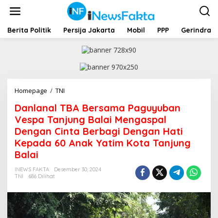
L
e
w
a
Berita Politik
Persija Jakarta
Mobil
PPP
Gerindra
t
i
k
e
k
o
Homepage
/
TNI
D
n
a
t
Danlanal TBA Bersama Paguyuban
n
e
l
Vespa Tanjung Balai Mengaspal
n
a
Dengan Cinta Berbagi Dengan Hati
n
Kepada 60 Anak Yatim Kota Tanjung
a
l
Balai
T
B
INEWS FAKTA
Desember 30, 2024
TNI
686 Dilihat
A
B
e
r
s