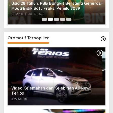
Usia 28 Tahun, PBB Bangkit Bersama Generasi
K
Muda Bidik Satu Fraksi Pemilu 2029
H
R
Di Politik
|
Juli 17, 2026
Di 
Otomotif Terpopuler
Video Kelemahan dan Kelebihan All New
Terios
5195 Dilihat