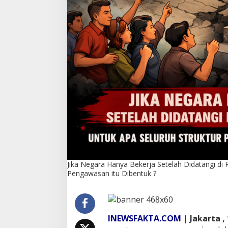
i
d
i
R
u
m
a
h
P
e
j
a
b
a
t
n
y
a
Jika Negara Hanya Bekerja Setelah Didatangi di
,
Pengawasan itu Dibentuk ?
U
n
t
u
k
INEWSFAKTA.COM
|
Jakarta ,
A