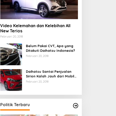
Video Kelemahan dan Kelebihan All
New Terios
Februari 20, 2018
Belum Pakai CVT, Apa yang
Ditakuti Daihatsu Indonesia?
Februari 20, 2018
Daihatsu Santai Penjualan
Sirion Kalah Jauh dari Mobil
LCGC
Februari 20, 2018
Politik Terbaru