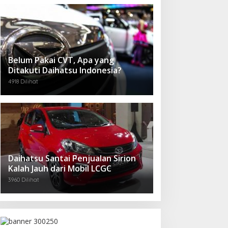
Belum Pakai CVT, Apa yang
Ditakuti Daihatsu Indonesia?
4918 Dilihat
Daihatsu Santai Penjualan Sirion
Kalah Jauh dari Mobil LCGC
3960 Dilihat