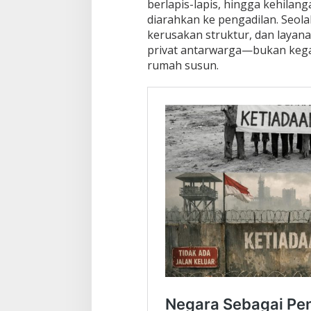
berlapis-lapis, hingga kehilan
a
diarahkan ke pengadilan. Seol
a
kerusakan struktur, dan layan
n
privat antarwarga—bukan kega
d
a
rumah susun.
n
P
e
n
g
a
w
a
s
a
n
i
t
u
D
i
b
e
n