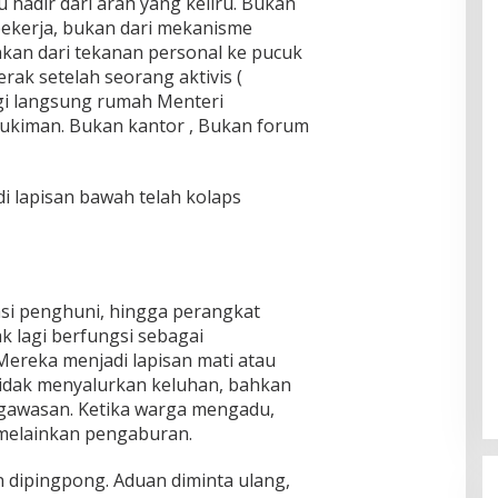
 hadir dari arah yang keliru. Bukan
ekerja, bukan dari mekanisme
nkan dari tekanan personal ke pucuk
ak setelah seorang aktivis (
i langsung rumah Menteri
kiman. Bukan kantor , Bukan forum
a di lapisan bawah telah kolaps
si penghuni, hingga perangkat
k lagi berfungsi sebagai
ereka menjadi lapisan mati atau
tidak menyalurkan keluhan, bahkan
gawasan. Ketika warga mengadu,
 melainkan pengaburan.
n dipingpong. Aduan diminta ulang,