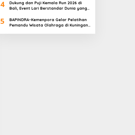
4
Dukung dan Puji Kemala Run 2026 di
Bali, Event Lari Berstandar Dunia yang
Usung Aksi Sosial
5
BAPINDRA–Kemenpora Gelar Pelatihan
Pemandu Wisata Olahraga di Kuningan
Jakarta