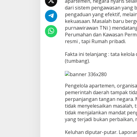
apartemen, negara nyaris selalu
p
dari sistem pengawasan yang b
a
pengaduan yang efektif, melai
S
kekuasaan. Masalah baru berger
e
l
purnawirawan TNi ) mendatang
u
Perumahan dan Kawasan Permu
r
resmi , tapi Rumah pribadi.
u
h
Fakta ini telanjang : tata kelol
S
t
(tumbang).
r
u
k
t
Pengelola apartemen, organisa
u
pemerintah daerah tampak tida
r
P
perpanjangan tangan negara. M
e
tidak menyelesaikan masalah, 
n
tidak menjalankan mandat pen
g
yang terjadi bukan perbaikan,
e
l
o
Keluhan diputar-putar. Lapora
l