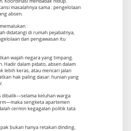
un. Koordinasi mendadak hidup.
tansi masalahnya sama : pengelolaan
ang absen.
 memalukan :
lah didatangi di rumah pejabatnya,
ngelolaan dan pengawasan itu
tkan wajah negara yang timpang.
. Hadir dalam pidato, absen dalam
k lebih keras, atau mencari jalan
tkan hak paling dasar: hunian yang
r.
s dibalik—selama keluhan warga
larm—maka sengketa apartemen
alah cermin kegagalan politik tata
mpak bukan hanya retakan dinding,